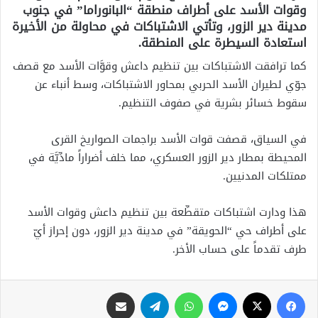
وقوات الأسد على أطراف منطقة “البانوراما” في جنوب
مدينة دير الزور، وتأتي الاشتباكات في محاولة من الأخيرة
استعادة السيطرة على المنطقة.
كما ترافقت الاشتباكات بين تنظيم داعش وقوَّات الأسد مع قصف
جوّي لطيران الأسد الحربي بمحاور الاشتباكات، وسط أنباء عن
سقوط خسائر بشرية في صفوف التنظيم.
في السياق، قصفت قوات الأسد براجمات الصواريخ القرى
المحيطة بمطار دير الزور العسكري، مما خلف أضراراً مادِّيَّة في
ممتلكات المدنيين.
هذا ودارت اشتباكات متقطِّعة بين تنظيم داعش وقوات الأسد
على أطراف حي “الحويقة” في مدينة دير الزور، دون إحراز أيّ
طرف تقدماً على حساب الأخر.
فيسبوك
X
ماسنجر
واتساب
تيلقرام
مشاركة عبر البريد