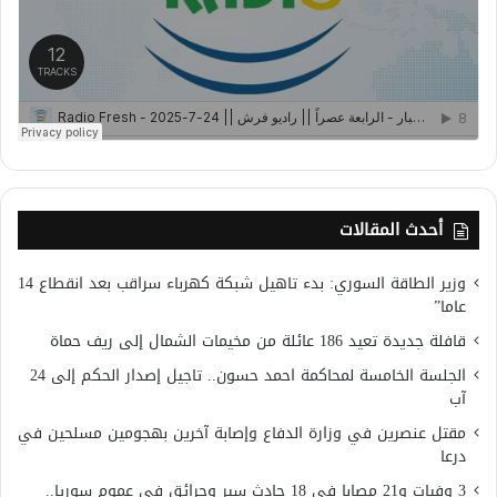
أحدث المقالات
وزير الطاقة السوري: بدء تاهيل شبكة كهرباء سراقب بعد انقطاع 14
عاما”
قافلة جديدة تعيد 186 عائلة من مخيمات الشمال إلى ريف حماة
الجلسة الخامسة لمحاكمة احمد حسون.. تاجيل إصدار الحكم إلى 24
آب
مقتل عنصرين في وزارة الدفاع وإصابة آخرين بهجومين مسلحين في
درعا
3 وفيات و21 مصابا في 18 حادث سير وحرائق في عموم سوريا..