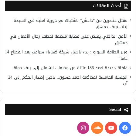
أحدث المقالات
مقتل عنصرين من “داعش” باشتباك مع دورية امنية في السيدة
زينب بريف دمشق
الأمن الداخلي يقبض على عصابة منظمة لخطف رجال الأعمال في
دمشق
وزير الطاقة السوري: بدء تاهيل شبكة كهرباء سراقب بعد انقطاع 14
عاما”
قافلة جديدة تعيد 186 عائلة من مخيمات الشمال إلى ريف حماة
الجلسة الخامسة لمحاكمة احمد حسون.. تاجيل إصدار الحكم إلى 24
آب
Social
فيسبوك
يوتيوب
ساوند
انستقرام