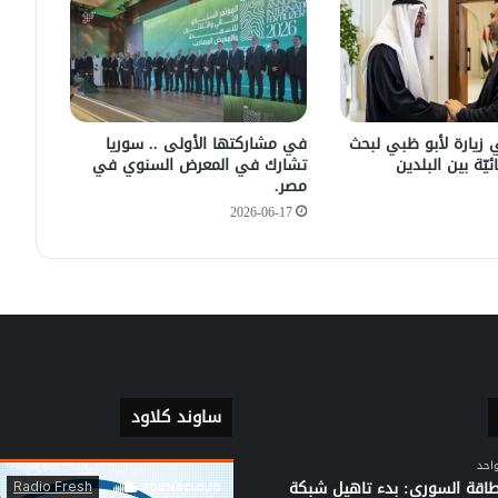
يكشف سبب انفجار مركبة على طريق
دمشق
في زيارته الأولى .. الرئيس الفرنسي
يصل إلى سوريا.
 زيارة لأبو ظبي لبحث
في مشاركتها الأولى .. سوريا
ئيّة بين البلدين
تشارك في المعرض السنوي في
مصر.
2026-06-17
ساوند كلاود
واحد
لطاقة السوري: بدء تاهيل شبكة