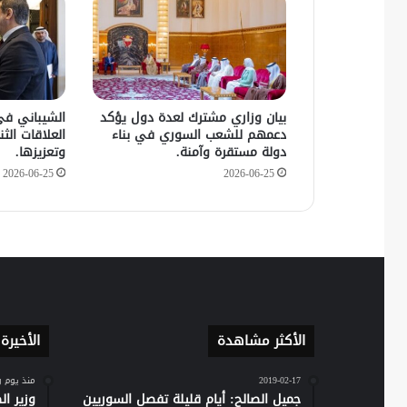
بيان وزاري مشترك لعدة دول يؤكد
الشيباني في
دعمهم للشعب السوري في بناء
العلاقات الثنا
دولة مستقرة وآمنة.
وتعزيزها.
2026-06-25
2026-06-25
الأكثر مشاهدة
الأخيرة
2019-02-17
منذ يوم 
جميل الصالح: أيام قليلة تفصل السوريين
وزير ا