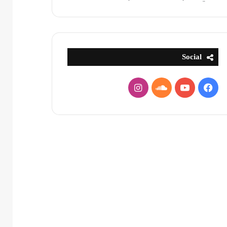
Social
فيسبوك
يوتيوب
ساوند
انستقرام
كلاود