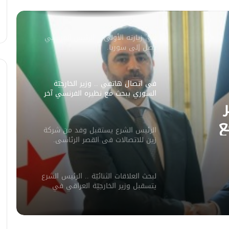
يكشف سبب انفجار مركبة على طريق
دمشق
في زيارته الأولى .. الرئيس الفرنسي
يصل إلى سوريا.
في اتصال هاتفي .. وزير الخارجيّة
السوري يبحث مع نظيره الفرنسي آخر
التطورات.
ع
الرئيس الشرع يستقبل وفد من شركة
ورات.
زين للاتصالات في القصر الرئاسي.
لبحث العلاقات الثنائيّة .. الرئيس الشرع
يتسقبل وزير الخارجيّة العراقي في
دمشق.
لبحث سبل تعزيز التعليم العالي في