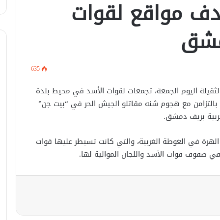
دف مواقع لقوات
أكادميّة في بلجيكا.
مشق
في خطوة لاستئناف تقديم الخدمات
القنصليّة .. أمريكا تمنح الاعتماد القنصلي
للسفارة السوريّة في واشنطن.
635
الإحتلال الإسرائيلي يستهدف منازل
المدنيين في ريف درعا
لثقيلة اليوم الجمعة، تجمعات لقوات الأسد في محيط بلدة
، بالتزامن مع هجوم شنه مقاتلو الجيش الحر في “بيت جن”
غربية بريف دمشق.
الإحتلال الإسرائيلي يتحرك في جبل
الشيخ غربي دمشق ويبني مستشفى
في قلعة جندل
هرة في الغوطة الغربية، والتي كانت تسيطر عليها قوات
 في صفوف قوات الأسد واللجان الموالية لها.
مصدر أمني: التحقيق مستمر في وفاة
شخص أثناء ملاحقته في دمشق
سليمان عبد الباقي مدير أمن السويداء