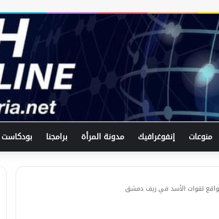
في اتصال هاتفي .. وزير الخارجيّة
السوري يبحث مع نظيره الفرنسي آخر
التطورات.
الرئيس الشرع يستقبل وفد من شركة
زين للاتصالات في القصر الرئاسي.
منوعات
إنفوغرافيك
مدونة المرأة
برامجنا
بودكاست
لبحث العلاقات الثنائيّة .. الرئيس الشرع
يتسقبل وزير الخارجيّة العراقي في
دمشق.
واقع لقوات الأسد في ريف دمشق
لبحث سبل تعزيز التعليم العالي في
سوريا.. الهيئة الألمانيّة تنظم فعاليّة