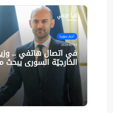
أقرأ التالي
أخبار سوريا
2026-07-04
في اتصال هاتفي .. وزير
الخارجيّة السوري يبحث م
نظيره الفرنسي آخر التط