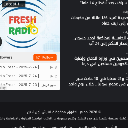
راقب بعد انقطاع 14 عاما”
واحد
قافلة جديدة تعيد 186 عائلة من مخيمات
 إلى ريف حماة
واحد
 الخامسة لمحاكمة احمد حسون..
دار الحكم إلى 24 آب
ن
نصرين في وزارة الدفاع وإصابة
بهجومين مسلحين في درعا
ن
3 وفيات و21 مصابا في 18 حادث سير
 في عموم سوريا.. خلال يوم واحد
© 2026 جميع الحقوق محفوظة لفرش أون لاين
الرئيسية
سياسة التحرير
عن راديو فرش
ميثاق شرف الإعلاميين