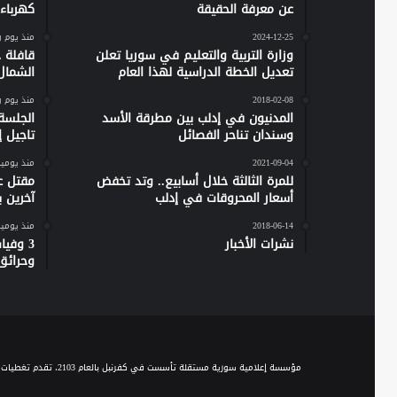
عن معرفة الحقيقة
كهرباء س
2024-12-25
منذ يوم 
وزارة التربية والتعليم في سوريا تعلن
تعديل الخطة الدراسية لهذا العام
الشمال
2018-02-08
منذ يوم 
المدنيون في إدلب بين مطرقة الأسد
الجلسة
وسندان تناحر الفصائل
تاجيل إص
2021-09-04
منذ يومي
للمرة الثالثة خلال أسابيع.. وتد تخفض
مقتل ع
أسعار المحروقات في إدلب
آخرين 
2018-06-14
منذ يومي
نشرات الأخبار
وحرائق
مؤسسة إعلامية سورية مستقلة تأسست في كفرنبل بالعام 2103، تقدم تغطيات إخبارية وصحفية متنوعة على مدار الساعة، وتقدم مجموعة من الباقات البرامجية الحوارية والاجتماعية والخدمية، عبر موجة الـ FM والبث المباشر، ومنصاتها المختلفة على السوشيال ميديا.