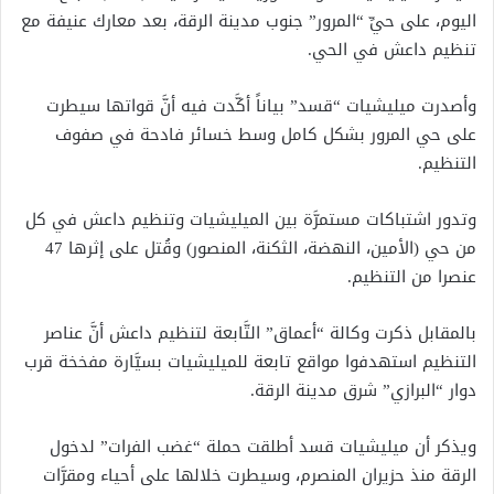
اليوم، على حيِّ “المرور” جنوب مدينة الرقة، بعد معارك عنيفة مع
تنظيم داعش في الحي.
وأصدرت ميليشيات “قسد” بياناً أكَّدت فيه أنَّ قواتها سيطرت
على حي المرور بشكل كامل وسط خسائر فادحة في صفوف
التنظيم.
وتدور اشتباكات مستمرَّة بين الميليشيات وتنظيم داعش في كل
من حي (الأمين، النهضة، الثكنة، المنصور) وقُتل على إثرها 47
عنصرا من التنظيم.
بالمقابل ذكرت وكالة “أعماق” التَّابعة لتنظيم داعش أنَّ عناصر
التنظيم استهدفوا مواقع تابعة للميليشيات بسيَّارة مفخخة قرب
دوار “البرازي” شرق مدينة الرقة.
ويذكر أن ميليشيات قسد أطلقت حملة “غضب الفرات” لدخول
الرقة منذ حزيران المنصرم، وسيطرت خلالها على أحياء ومقرَّات