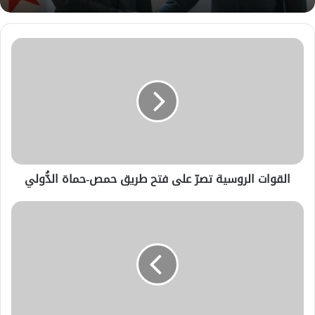
القوات الروسية تصرّ على فتح طريق حمص-حماة الدُّولي