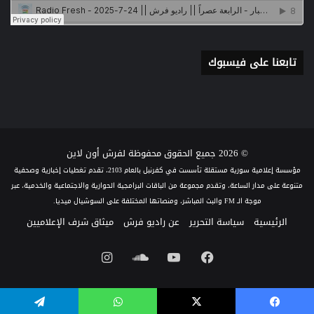
تابعنا على فيسبوك
© 2026 جميع الحقوق محفوظة لفرش أون لاين
مؤسسة إعلامية سورية مستقلة تأسست في كفرنبل بالعام 2103، تقدم تغطيات إخبارية وصحفية
متنوعة على مدار الساعة، وتقدم مجموعة من الباقات البرامجية الحوارية والاجتماعية والخدمية، عبر
موجة الـ FM والبث المباشر، ومنصاتها المختلفة على السوشيال ميديا.
الرئيسية
سياسة التحرير
عن راديو فرش
ميثاق شرف الإعلاميين
فيسبوك
يوتيوب
ساوند
انستقرام
كلاود