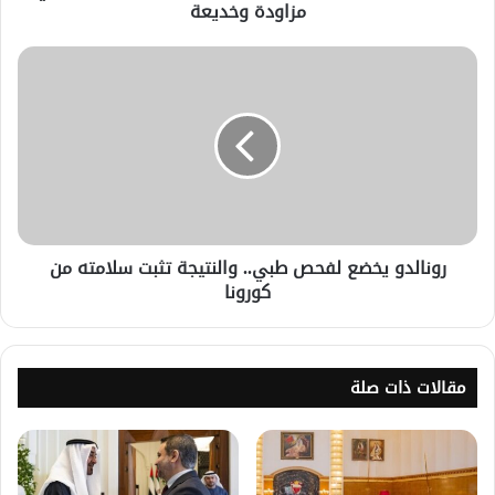
مزاودة وخديعة
رونالدو يخضع لفحص طبي.. والنتيجة تثبت سلامته من
كورونا
مقالات ذات صلة