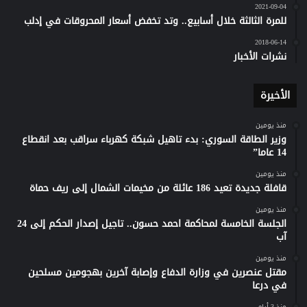
2021-09-04
للمرة الثالثة خلال أسابيع.. وتد تخفض أسعار المحروقات في إدلب
2018-06-14
نشرات الأخبار
الأخيرة
منذ يومين
وزير الطاقة السوري: بدء تاهيل شبكة كهرباء سراقب بعد انقطاع
14 عاما”
منذ يومين
قافلة جديدة تعيد 186 عائلة من مخيمات الشمال إلى ريف حماة
منذ يومين
الجلسة الخامسة لمحاكمة احمد حسون.. تاجيل إصدار الحكم إلى 24
آب
منذ يومين
مقتل عنصرين في وزارة الدفاع وإصابة آخرين بهجومين مسلحين
في درعا
منذ 3 أيام