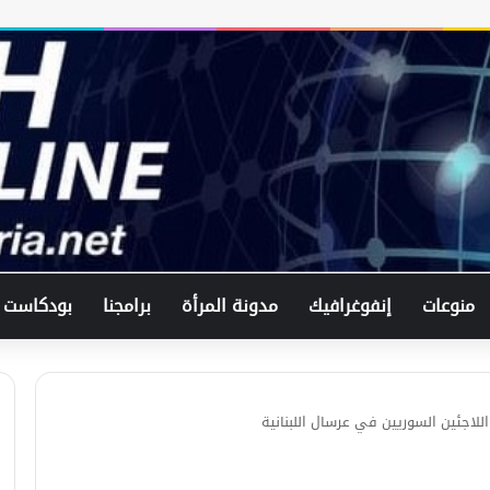
في اتصال هاتفي .. وزير الخارجيّة
السوري يبحث مع نظيره الفرنسي آخر
التطورات.
الرئيس الشرع يستقبل وفد من شركة
زين للاتصالات في القصر الرئاسي.
منوعات
إنفوغرافيك
مدونة المرأة
برامجنا
بودكاست
لبحث العلاقات الثنائيّة .. الرئيس الشرع
يتسقبل وزير الخارجيّة العراقي في
دمشق.
للاجئين السوريين في عرسال اللبنانية
لبحث سبل تعزيز التعليم العالي في
سوريا.. الهيئة الألمانيّة تنظم فعاليّة