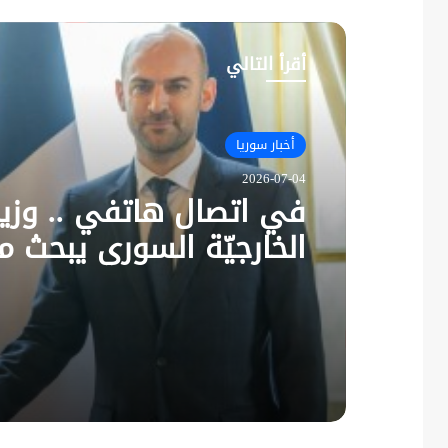
أقرأ التالي
أخبار سوريا
2026-07-04
في اتصال هاتفي .. وزير
الخارجيّة السوري يبحث م
نظيره الفرنسي آخر التط