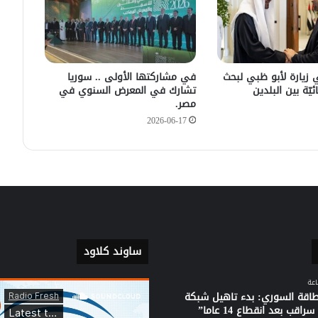
يكشف سبب انفجار مركبة على طريق
دمشق
في زيارته الأولى .. الرئيس الفرنسي
يصل إلى سوريا.
 زيارة لأبو ظبي لبحث
في مشاركتها الأولى .. سوريا
ئيّة بين البلدين
تشارك في المعرض السنوي في
مصر.
2026-06-17
ساوند كلاود
لطاقة السوري: بدء تاهيل شبكة
راقب بعد انقطاع 14 عاما”