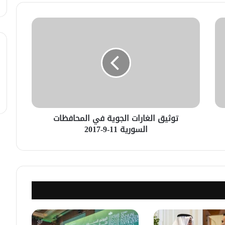
سوريا.. الهيئة الألمانيّة تنظم فعاليّة
أكادميّة في بلجيكا.
في خطوة لاستئناف تقديم الخدمات
القنصليّة .. أمريكا تمنح الاعتماد القنصلي
للسفارة السوريّة في واشنطن.
الإحتلال الإسرائيلي يستهدف منازل
المدنيين في ريف درعا
توثيق الغارات الجوية في المحافظات
السورية 11-9-2017
الإحتلال الإسرائيلي يتحرك في جبل
الشيخ غربي دمشق ويبني مستشفى
في قلعة جندل
مصدر أمني: التحقيق مستمر في وفاة
شخص أثناء ملاحقته في دمشق
سليمان عبد الباقي مدير أمن السويداء