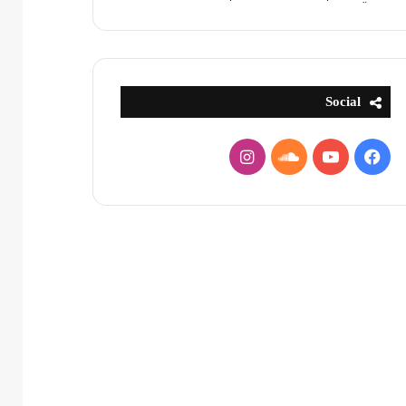
Social
فيسبوك
يوتيوب
ساوند
انستقرام
كلاود