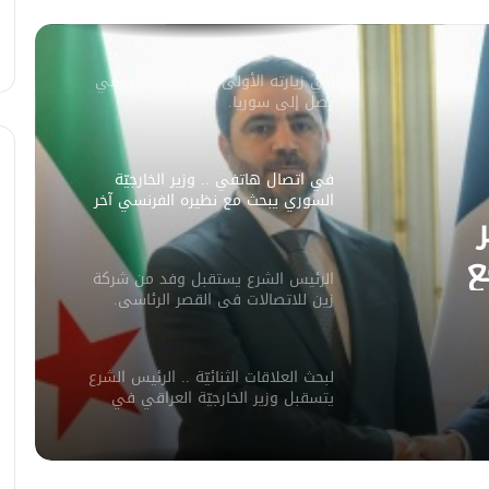
يكشف سبب انفجار مركبة على طريق
دمشق
في زيارته الأولى .. الرئيس الفرنسي
يصل إلى سوريا.
في اتصال هاتفي .. وزير الخارجيّة
السوري يبحث مع نظيره الفرنسي آخر
التطورات.
ع
الرئيس الشرع يستقبل وفد من شركة
ورات.
زين للاتصالات في القصر الرئاسي.
لبحث العلاقات الثنائيّة .. الرئيس الشرع
يتسقبل وزير الخارجيّة العراقي في
دمشق.
لبحث سبل تعزيز التعليم العالي في