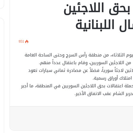
بحق اللاجئين
أكادميّة في بلجيكا.
 اللبنانية
في خطوة لاستئناف تقديم الخدمات
القنصليّة .. أمريكا تمنح الاعتماد القنصلي
للسفارة السوريّة في واشنطن.
951
الإحتلال الإسرائيلي يستهدف منازل
المدنيين في ريف درعا
يوم الثلاثاء، من منطقة رأس السرج وحتى الساحة العامة
من اللاجئين السوريين، وقام باعتقال عدداً منهم.
ين لاجئاً سورياً، فضلاً عن مصادرة ثماني سيارات تعود
الإحتلال الإسرائيلي يتحرك في جبل
متلاك أوراق رسمية.
الشيخ غربي دمشق ويبني مستشفى
في قلعة جندل
حملة اعتقالات بحق اللاجئين السوريين في المنطقة، ما أجبر
ير الشام عقب الاتفاق الأخير.
مصدر أمني: التحقيق مستمر في وفاة
شخص أثناء ملاحقته في دمشق
سليمان عبد الباقي مدير أمن السويداء