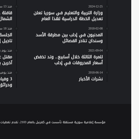
2024-12-25
منذ 13 ساعة
وزارة التربية والتعليم في سوريا تعلن
تعديل الخطة الدراسية لهذا العام
الشمال
2018-02-08
منذ 18 ساعة
المدنيون في إدلب بين مطرقة الأسد
الجلسة
وسندان تناحر الفصائل
تاجيل إص
2021-09-04
منذ يوم 
للمرة الثالثة خلال أسابيع.. وتد تخفض
مقتل ع
أسعار المحروقات في إدلب
آخرين 
2018-06-14
منذ يومي
نشرات الأخبار
وحرائق
مؤسسة إعلامية سورية مستقلة تأسست في كفرنبل بالعام 2103، تقدم تغطيات إخبارية وصحفية متنوعة على مدار الساعة، وتقدم مجموعة من الباقات البرامجية الحوارية والاجتماعية والخدمية، عبر موجة الـ FM والبث المباشر، ومنصاتها المختلفة على السوشيال ميديا.