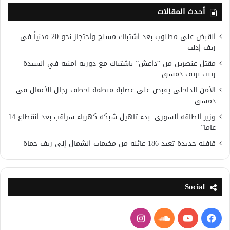
أحدث المقالات
القبض على مطلوب بعد اشتباك مسلح واحتجاز نحو 20 مدنياً في
ريف إدلب
مقتل عنصرين من “داعش” باشتباك مع دورية امنية في السيدة
زينب بريف دمشق
الأمن الداخلي يقبض على عصابة منظمة لخطف رجال الأعمال في
دمشق
وزير الطاقة السوري: بدء تاهيل شبكة كهرباء سراقب بعد انقطاع 14
عاما”
قافلة جديدة تعيد 186 عائلة من مخيمات الشمال إلى ريف حماة
Social
فيسبوك
يوتيوب
ساوند
انستقرام