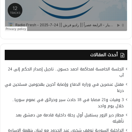
أحدث المقالات
الجلسة الخامسة لمحاكمة احمد حسون.. تاجيل إصدار الحكم إلى 24
آب
مقتل عنصرين في وزارة الدفاع وإصابة آخرين بهجومين مسلحين في
درعا
3 وفيات و21 مصابا في 18 حادث سير وحرائق في عموم سوريا..
خلال يوم واحد
مطار دير الزور يستقبل أول رحلة داخلية قادمة من دمشق بعد
تأهيله
الداخلية السورية توقف شخص عند الحدود مع لبنان بتهمة الإساءة