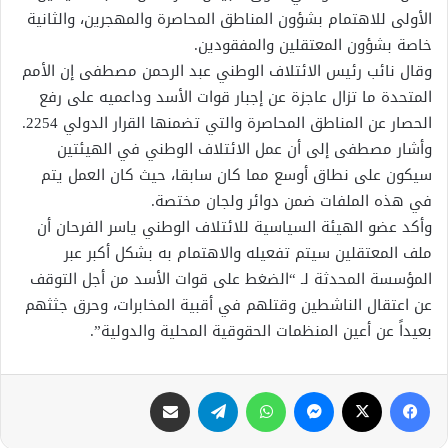
الأولى للاهتمام بشؤون المناطق المحاصرة والمهجرين، والثانية
خاصة بشؤون المعتقلين والمفقودين.
وقال نائب رئيس الائتلاف الوطني عبد الرحمن مصطفى إن الأمم
المتحدة ما تزال عاجزة عن إجبار قوات الأسد وداعميه على رفع
الحصار عن المناطق المحاصرة والتي تضمنها القرار الدولي 2254.
وأشار مصطفى إلى أن عمل الائتلاف الوطني في الهيئتين
سيكون على نطاق أوسع مما كان سابقا، حيث كان العمل يتم
في هذه الملفات ضمن دوائر ولجان مختصة.
وأكد عضو الهيئة السياسية للائتلاف الوطني ياسر الفرحان أن
ملف المعتقلين سيتم تفعيله والاهتمام به بشكل أكبر عبر
المؤسسة المحدثة لـ “الضغط على قوات الأسد من أجل التوقف
عن اعتقال الناشطين وقتلهم في أقبية المخابرات، وحرق جثثهم
بعيداً عن أعين المنظمات الحقوقية المحلية والدولية”.
فيسبوك
X
ماسنجر
واتساب
تيلقرام
مشاركة عبر البريد