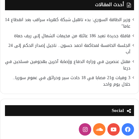
أحدث المقالات
وزير الطاقة السوري: بدء تاهيل شبكة كهرباء سراقب بعد انقطاع 14
عاما”
قافلة جديدة تعيد 186 عائلة من مخيمات الشمال إلى ريف حماة
الجلسة الخامسة لمحاكمة احمد حسون.. تاجيل إصدار الحكم إلى 24
آب
مقتل عنصرين في وزارة الدفاع وإصابة آخرين بهجومين مسلحين في
درعا
3 وفيات و21 مصابا في 18 حادث سير وحرائق في عموم سوريا..
خلال يوم واحد
Social
فيسبوك
يوتيوب
ساوند
انستقرام