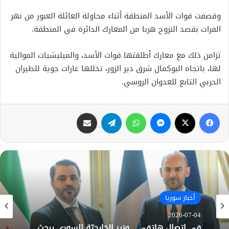
وقصفت قوات الأسد المنطقة أثناء محاولة العائلة العبور من نهر
الفرات بقصد النزوح هربا من المعارك الدائرة في المنطقة.
تزامن ذلك مع معارك أطلقتها قوات الأسد، والميليشيات الموالية
لها، باتجاه البوكمال شرق دير الزور، تخللها غارات جوية للطيران
الحربي التابع للعدوان الروسي.
فيسبوك
X
ماسنجر
واتساب
تيلقرام
مشاركة عبر البريد
أخبار سوريا
2026-07-04
في اتصال هاتفي .. وزير الخارجيّة السوري يبحث