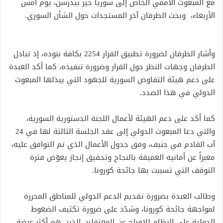
مع المبعوث الأممي الخاص إلى سوريا جير بيدرسن، يوم أمس
الأربعاء، وبحث الطرفان آخر المستجدات حول الشأن السوري.
وأشار الطرفان لضرورة تطبيق القرار 2254 بكافة بنوده، إذ تبادل
الطرفان وجهات النظر حول القرار وضرورة تنفيذه، كما أكد العبدة
على دعم هيئة التفاوض السورية للجهود التي يبذلها المبعوث
الدولي في هذا الصدد.
كما أكد على دعم الهيئة لأعمال اللجنة الدستورية السورية،
والتي دعا المبعوث الدولي إلى عقد الجلسة الثالثة لها في 24
آب القادم في جنيف، وفق جدول الأعمال الذي تم التوافق عليه،
معبراً عن أمانيه العميقة بالنجاح وتحقيق إنجاز يعوّض فترة
التوقف التي تسببت بها جائحة كورونا.
وطالب العبدة بضرورة تقديم الدعم الدولي للمناطق المحررة
لمواجهة جائحة كورونا، وشدّد على ضرورة تكثيف الضغوط
الدولية على النظام للإفراج عن المعتقلين الذين هم أكثر عرضة