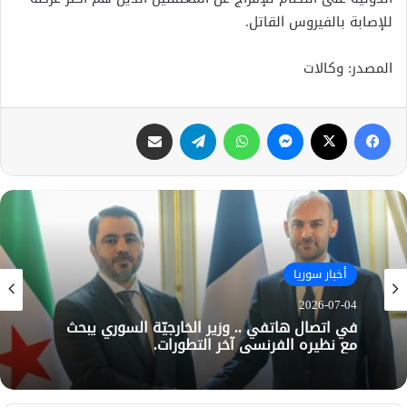
للإصابة بالفيروس القاتل.
المصدر: وكالات
فيسبوك
X
ماسنجر
واتساب
تيلقرام
مشاركة عبر البريد
أخبار سوريا
2026-07-04
في اتصال هاتفي .. وزير الخارجيّة السوري يبحث
مع نظيره الفرنسي آخر التطورات.