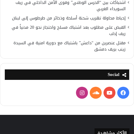
اشتباكات بين “الحرس الوطني” وقوى الأمن الداخلي في ريف
السويداء الغربي
إحباط محاولة تهريب شحنة أسلحة وذخائر من طرطوس إلى لبنان
القبض على مطلوب بعد اشتباك مسلح واحتجاز نحو 20 مدنياً في
ريف إدلب
مقتل عنصرين من “داعش” باشتباك مع دورية امنية في السيدة
زينب بريف دمشق
Social
فيسبوك
يوتيوب
ساوند
انستقرام
كلاود
الأكثر مشاهدة