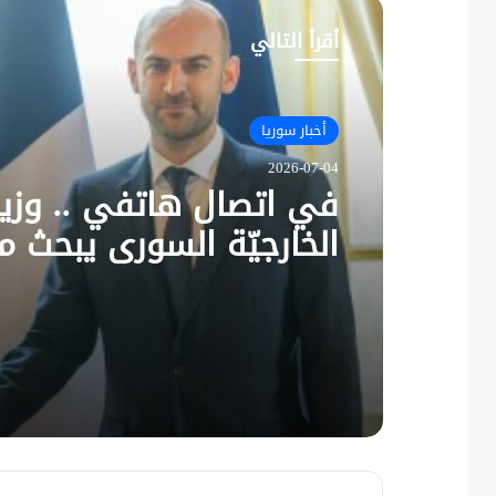
أقرأ التالي
أخبار سوريا
2026-07-04
في اتصال هاتفي .. وزير
الخارجيّة السوري يبحث م
نظيره الفرنسي آخر التط