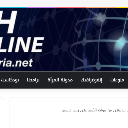
في اتصال هاتفي .. وزير الخارجيّة
السوري يبحث مع نظيره الفرنسي آخر
التطورات.
الرئيس الشرع يستقبل وفد من شركة
زين للاتصالات في القصر الرئاسي.
منوعات
إنفوغرافيك
مدونة المرأة
برامجنا
بودكاست
لبحث العلاقات الثنائيّة .. الرئيس الشرع
يتسقبل وزير الخارجيّة العراقي في
دمشق.
مدفعي من قوات الأسد على ريف دمشق
لبحث سبل تعزيز التعليم العالي في
سوريا.. الهيئة الألمانيّة تنظم فعاليّة
أكادميّة في بلجيكا.