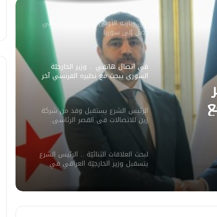
في زيارته الأولى .. الرئيس الفرنسي
يصل إلى سوريا.
في اتصال هاتفي .. وزير الخارجيّة
السوري يبحث مع نظيره الفرنسي آخر
التطورات.
ع
الرئيس الشرع يستقبل وفد من شركة
ورات.
زين للاتصالات في القصر الرئاسي.
لبحث العلاقات الثنائيّة .. الرئيس الشرع
يتسقبل وزير الخارجيّة العراقي في
دمشق.
لبحث سبل تعزيز التعليم العالي في
سوريا.. الهيئة الألمانيّة تنظم فعاليّة
أكادميّة في بلجيكا.