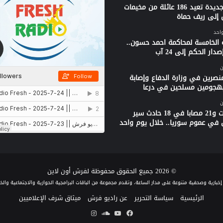
قافلة جديدة تعيد 186 عائلة من مخيمات
 إلى ريف حماة
واحد
 الخامسة لمحاكمة احمد حسون..
دار الحكم إلى 24 آب
ن
نصرين في وزارة الدفاع وإصابة
بهجومين مسلحين في درعا
ن
3 وفيات و21 مصابا في 18 حادث سير
 في عموم سوريا.. خلال يوم واحد
© 2026 جميع الحقوق محفوظة لفرش أون لاين
الرئيسية
سياسة التحرير
عن راديو فرش
ميثاق شرف الإعلاميين
فيسبوك
يوتيوب
ساوند
انستقرام