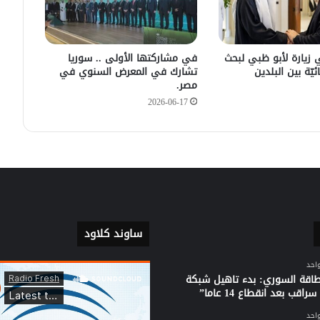
دمشق
في زيارته الأولى .. الرئيس الفرنسي
يصل إلى سوريا.
 زيارة لأبو ظبي لبحث
في مشاركتها الأولى .. سوريا
ئيّة بين البلدين
تشارك في المعرض السنوي في
مصر.
2026-06-17
ساوند كلاود
واحد
لطاقة السوري: بدء تاهيل شبكة
راقب بعد انقطاع 14 عاما”
واحد