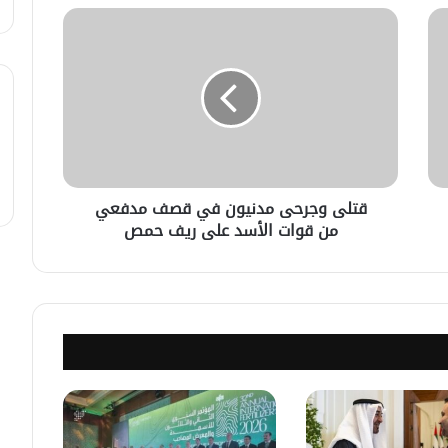
في خطوة لاستئناف تقديم الخدمات
القنصليّة .. أمريكا تمنح الاعتماد القنصلي
للسفارة السوريّة في واشنطن.
الإحتلال الإسرائيلي يستهدف منازل
المدنيين في ريف درعا
قتلى وجرحى مدنيون في قصف مدفعي
من قوات الأسد على ريف حمص
الإحتلال الإسرائيلي يتحرك في جبل
الشيخ غربي دمشق ويبني مستشفى
في قلعة جندل
مصدر أمني: التحقيق مستمر في وفاة
شخص أثناء ملاحقته في دمشق
سليمان عبد الباقي مدير أمن السويداء
يكشف سبب انفجار مركبة على طريق