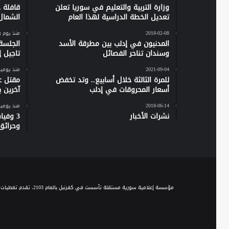
وزارة التربية والتعليم في سوريا تعلن
تعديل الخطة الدراسية لهذا العام
الشمال
2018-02-08
منذ يوم 
المدنيون في إدلب بين مطرقة الأسد
الجلسة
وسندان تناحر الفصائل
تاجيل إص
2021-09-04
منذ يومي
للمرة الثالثة خلال أسابيع.. وتد تخفض
مقتل ع
أسعار المحروقات في إدلب
آخرين 
2018-06-14
منذ يومي
نشرات الأخبار
وحرائق
مؤسسة إعلامية سورية مستقلة تأسست في كفرنبل بالعام 2103، تقدم تغطيات إخبارية وصحفية متنوعة على مدار الساعة، وتقدم مجموعة من الباقات البرامجية الحوارية والاجتماعية والخدمية، عبر موجة الـ FM والبث المباشر، ومنصاتها المختلفة على السوشيال ميديا.