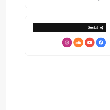
Social
فيسبوك
يوتيوب
ساوند
انستقرام
كلاود