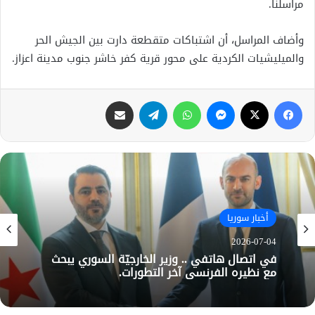
مراسلنا.
وأضاف المراسل، أن اشتباكات متقطعة دارت بين الجيش الحر
والميليشيات الكردية على محور قرية كفر خاشر جنوب مدينة اعزاز.
فيسبوك
X
ماسنجر
واتساب
تيلقرام
مشاركة عبر البريد
أخبار سوريا
2026-07-04
في اتصال هاتفي .. وزير الخارجيّة السوري يبحث
مع نظيره الفرنسي آخر التطورات.