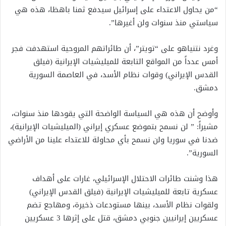
“من يحاول الاعتداء على إسرائيل سيدفع ثمنا باهظا، هذه هي
سياستي منذ سنوات ولن أغيرها”.
وغرد نتنياهو على “تويتر”، أن طائراتهم المروحية استهدفت فجر
أمس عدداً من المواقع التابعة للميليشيات الإيرانية (فيلق
القدس الإيراني) وقوات نظام الأسد، في العاصمة السورية
دمشق.
وأوضح أن هذه هي السياسة الواضحة التي يقودها منذ سنوات،
مشيراً: ” لن نسمح بتموضع عسكري إيراني (الميليشيات الإيرانية)،
ضدنا في سوريا ولن نسمح بأي محاولة للاعتداء علينا من الأراضي
السورية”.
هذا وشنت طائرات الاحتلال الإسرائيلي، غارات على أهداف
عسكرية تابعة للميليشيات الإيرانية (فيلق القدس الإيراني)
ولقوات نظام الأسد، بينها مستودعات ذخيرة، ومهاجع تضم
عسكريين إيرانيين جنوبي دمشق، قتل على إثرها 3 عسكريين