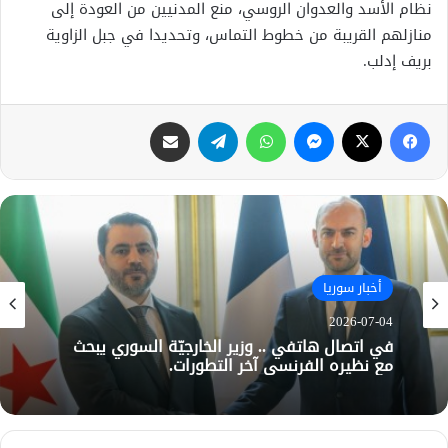
نظام الأسد والعدوان الروسي، منع المدنيين من العودة إلى
منازلهم القريبة من خطوط التماس، وتحديدا في جبل الزاوية
بريف إدلب.
فيسبوك
X
ماسنجر
واتساب
تيلقرام
مشاركة عبر البريد
أخبار سوريا
2026-07-04
في اتصال هاتفي .. وزير الخارجيّة السوري يبحث
مع نظيره الفرنسي آخر التطورات.