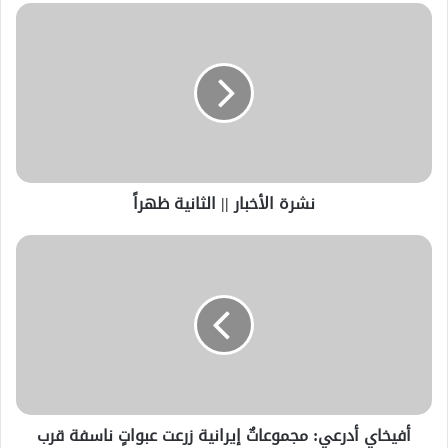
نشرة الأخبار || الثانية ظهراً
أفيخاي أدرعي: مجموعاتٌ إيرانية زرعت عبواتٍ ناسفة قرب