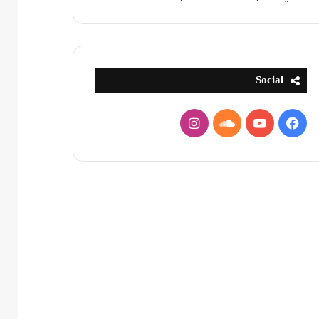
Social
فيسبوك
يوتيوب
ساوند
انستقرام
كلاود