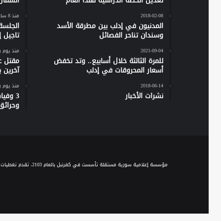
تعديل الخطة الدراسية لهذا العام
الشمال
2018-02-08
منذ 8 ساعات
المدنيون في إدلب بين مطرقة الأسد
الجلسة
وسندان تناحر الفصائل
تاجيل إص
2021-09-04
منذ يوم 
للمرة الثالثة خلال أسابيع.. وتد تخفض
مقتل ع
أسعار المحروقات في إدلب
آخرين 
2018-06-14
منذ يوم 
نشرات الأخبار
وحرائق
مؤسسة إعلامية سورية مستقلة تأسست في كفرنبل بالعام 2103، تقدم تغطيات إخبارية وصحفية متنوعة على مدار الساعة، وتقدم مجموعة من الباقات البرامجية الحوارية والاجتماعية والخدمية، عبر موجة الـ FM والبث المباشر، ومنصاتها المختلفة على السوشيال ميديا.