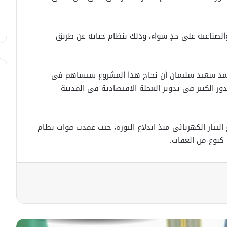
في خطوة لاستئناف تقديم الخدمات
القنصليّة .. أمريكا تمنح الاعتماد القنصلي
للسفارة السوريّة في واشنطن.
الصناعية على حدٍ سواء، وذلك بنظام جباية عن طريق
الإحتلال الإسرائيلي يستهدف منازل
المدنيين في ريف درعا
محمد سعيد سليمان أن نجاح هذا المشروع سيساهم في
ر الكبير في تدوير العجلة الاقتصادية في المدينة
الإحتلال الإسرائيلي يتحرك في جبل
الشيخ غربي دمشق ويبني مستشفى
في قلعة جندل
لتيار الكهربائي منذ اندلاع الثورة، حيث عمدت قوات نظام
 كنوع من العقاب.
مصدر أمني: التحقيق مستمر في وفاة
شخص أثناء ملاحقته في دمشق
سليمان عبد الباقي مدير أمن السويداء
يكشف سبب انفجار مركبة على طريق
دمشق