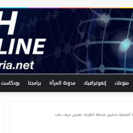
منوعات
إنفوغرافيك
مدونة المرأة
برامجنا
بودكاست
ة المحلية تدشين محطة كهرباء عفرين بريف حلب