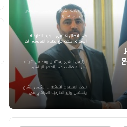
في زيارته الأولى .. الرئيس الفرنسي
يصل إلى سوريا.
في اتصال هاتفي .. وزير الخارجيّة
السوري يبحث مع نظيره الفرنسي آخر
التطورات.
ع
الرئيس الشرع يستقبل وفد من شركة
ورات.
زين للاتصالات في القصر الرئاسي.
لبحث العلاقات الثنائيّة .. الرئيس الشرع
يتسقبل وزير الخارجيّة العراقي في
دمشق.
لبحث سبل تعزيز التعليم العالي في
سوريا.. الهيئة الألمانيّة تنظم فعاليّة
أكادميّة في بلجيكا.