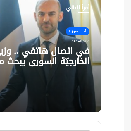
أقرأ التالي
أخبار سوريا
2026-07-04
في اتصال هاتفي .. وزير
الخارجيّة السوري يبحث م
نظيره الفرنسي آخر التط