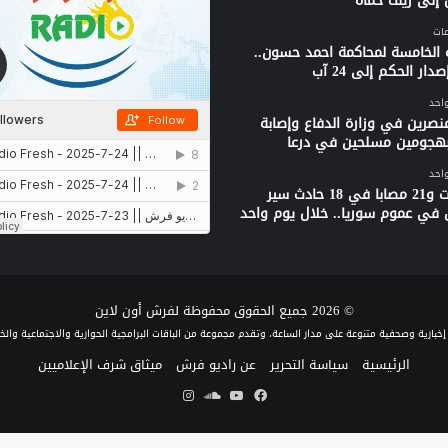
 إلى ريف حماة
 الخامسة لمحاكمة احمد حسون..
دار الحكم إلى 24 آب
واحد
نصرين في وزارة الدفاع وإصابة
بهجومين مسلحين في درعا
واحد
3 وفيات و21 مصابا في 18 حادث سير
 في عموم سوريا.. خلال يوم واحد
© 2026 جميع الحقوق محفوظة لفرش أون لاين
الرئيسية
سياسة التحرير
عن راديو فرش
ميثاق شرف الإعلاميين
فيسبوك
يوتيوب
ساوند
انستقرام
كلاود