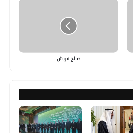
في خطوة لاستئناف تقديم الخدمات
القنصليّة .. أمريكا تمنح الاعتماد القنصلي
للسفارة السوريّة في واشنطن.
الإحتلال الإسرائيلي يستهدف منازل
المدنيين في ريف درعا
صباح فريش
الإحتلال الإسرائيلي يتحرك في جبل
الشيخ غربي دمشق ويبني مستشفى
في قلعة جندل
مصدر أمني: التحقيق مستمر في وفاة
شخص أثناء ملاحقته في دمشق
سليمان عبد الباقي مدير أمن السويداء
يكشف سبب انفجار مركبة على طريق
دمشق