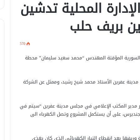
لإدارة المحلية تدشين
ن بريف حلب
في اتصال هاتفي .. وزير الخارجيّة
السوري يبحث مع نظيره الفرنسي آخر
570
التطورات.
ة السورية المؤقتة المهندس “محمد سعيد سليمان” محطة
الرئيس الشرع يستقبل وفد من شركة
زين للاتصالات في القصر الرئاسي.
دينة عفرين الأستاذ محمد شيخ رشيد، وممثل عن الشركة
لبحث العلاقات الثنائيّة .. الرئيس الشرع
يتسقبل وزير الخارجيّة العراقي في
دمشق.
ر مدير المكتب الإعلامي في مجلس مدينة عفرين “سيتم في
وجنديرس، على أن يستكمل المشروع وتصل الكهرباء الى
لبحث سبل تعزيز التعليم العالي في
سوريا.. الهيئة الألمانيّة تنظم فعاليّة
أكادميّة في بلجيكا.
وريفها بعد انقطاع التيار الكهربائي الذي كان يغذي