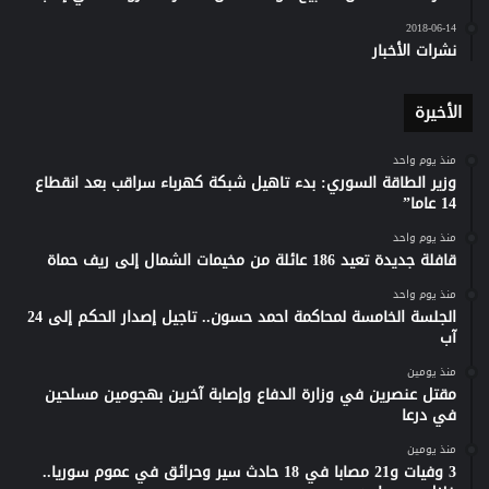
2018-06-14
نشرات الأخبار
الأخيرة
منذ يوم واحد
وزير الطاقة السوري: بدء تاهيل شبكة كهرباء سراقب بعد انقطاع
14 عاما”
منذ يوم واحد
قافلة جديدة تعيد 186 عائلة من مخيمات الشمال إلى ريف حماة
منذ يوم واحد
الجلسة الخامسة لمحاكمة احمد حسون.. تاجيل إصدار الحكم إلى 24
آب
منذ يومين
مقتل عنصرين في وزارة الدفاع وإصابة آخرين بهجومين مسلحين
في درعا
منذ يومين
3 وفيات و21 مصابا في 18 حادث سير وحرائق في عموم سوريا..