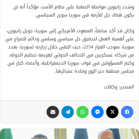
وشدد رايبورن مواصلة الضغط على نظام الأسد، مؤكداً أنه لن
يكون هناك حل للأزمة في سوريا سوى السياسي.
وكان قد أكد سابقاً، المبعوث الأمريكي إلى سوريا، جويل رايبورن،
على أهمية العمل لتحقيق حل سياسي وسلمي ودائم للصراع في
سوريا، بموجب القرار 2254، حيث التقى خلال زيارته لسوريا، بعدد
من شركاء عسكريين في التحالف الدولي لهزيمة تنظيم الدولة،
وكبار المسؤولين في قوات سوريا الديمقراطية، وأعضاء كبار في
مجلس منطقة دير الزور وقادة عشائرها.
المصدر: وكالات
فيسبوك
X
ماسنجر
واتساب
تيلقرام
مشاركة عبر البريد