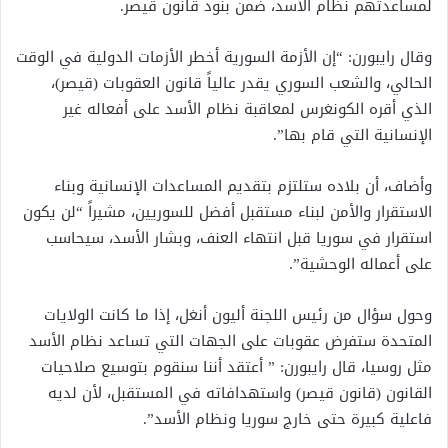
لمساعدتهم نظام الأسد، ضمن بنود قانون قيصر.
وقال رايبورن: “إن الأزمة السورية أخطر الأزمات الدولية في الوقت
الحالي، والشعب السوري يقدر عالياً قانون العقوبات (قيصر)،
الذي أقره الكونغرس لمعاقبة نظام الأسد على أفعاله غير
الإنسانية التي قام بها”.
وأضاف، أن بلاده ستلتزم بتقديم المساعدات الإنسانية وبناء
الاستقرار والأمن لبناء مستقبل أفضل للسوريين، مشيراً “لن يكون
استقرار في سوريا قبل انتهاء العنف، وبشار الأسد، سيحاسب
على أعماله الوحشية”.
وحول سؤال من رئيس اللجنة أليون أنغل، إذا ما كانت الولايات
المتحدة ستفرض عقوبات على الجهات التي تساعد نظام الأسد
مثل روسيا، قال رايبورن: ” أعتقد أننا سنقوم بتوسيع صلاحيات
القانون (قانون قيصر) واستهدافاته في المستقبل، لأن لديه
فاعلية كبيرة حتى خارج سوريا ونظام الأسد”.