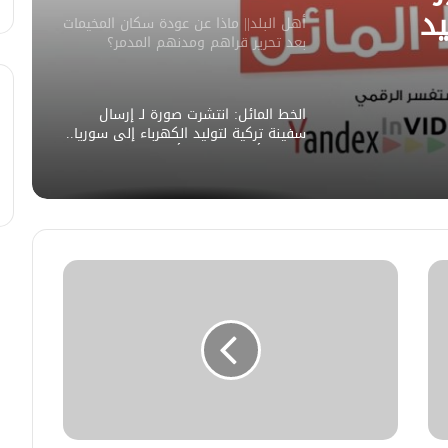
يد
أهل البلد|| ماذا عن عودة سكان المخيمات
بعد تحرير قراهم ومدنهم المدمر؟
ورة
الأستاذ “ساري رحمون” يتحدث (لأهل
البلد) عن واقع المخيمات واحتمالات
من
العودة إلى القرى والبلدات المدمرة.
الخط المائل: انتشرت صورة لـ إرسال
وريا
سفينة تركية لتوليد الكهرباء إلى سوريا..
وصورة أخرى لوصول أول دفعة من
الطائرات المروحية إلى سوريا
الخط المائل || انتشر على مواقع التواصل
الاجتماعي خبراً لتصريح قائد “قوات سوريا
الديمقراطية” مظلوم عبدي بالسماح
لقوات حكومة دمشق الجديدة الانتشار
في مناطق سيطرته، وانتشرت صورة
الخط المائل: انتشر فيديو لـ “الجيش
لاندلاع حريق ضخم في ميناء عثمان دقنة
الوطني السوري” يخطئ باستخدام
شرق السودان.. هل هذه الأخبار صحيحة؟
طائرة بدون طيار
صباح فرش