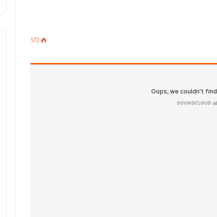
572
الخط المائل: انتشرت صورة لـ إرسال
سفينة تركية لتوليد الكهرباء إلى سوريا..
وصورة أخرى لوصول أول دفعة من
الطائرات المروحية إلى سوريا
الخط المائل || انتشر على مواقع التواصل
الاجتماعي خبراً لتصريح قائد “قوات سوريا
الديمقراطية” مظلوم عبدي بالسماح
لقوات حكومة دمشق الجديدة الانتشار
في مناطق سيطرته، وانتشرت صورة
الخط المائل: انتشر فيديو لـ “الجيش
لاندلاع حريق ضخم في ميناء عثمان دقنة
الوطني السوري” يخطئ باستخدام
شرق السودان.. هل هذه الأخبار صحيحة؟
طائرة بدون طيار
صباح فرش