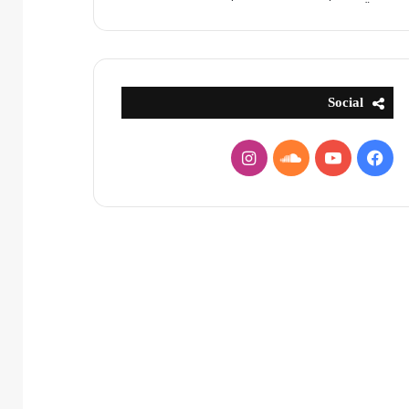
Social
فيسبوك
يوتيوب
ساوند
انستقرام
كلاود