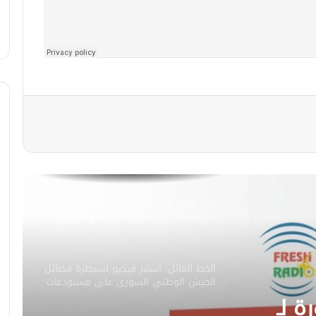
أهل البلد: تحديات كبيرة تواجه سكان
المخيمات في شمال غرب سوريا.. برأيك
ماهي الحلول لمساعدة سكان المخيمات؟
صباح فرش
الخط المائل|| انتشرت صورة لـ تفعيل
هيئة الأمر بالمعروف والنهي عن المنكر
في سوريا.. وتم تداول صورة لـ الجيش
التركي يرفع علم بلاده على جبال
اللاذقية.. هل هذه الصور صحيحة
أهل البلد: تحديات عديدة تمنع النازحين
وحقيقية؟
في شمال غرب سوريا من العودة إلى
الديار..
الخط المائل: انتشر فيديو لسيطرة فصائل
الجيش الوطني السوري على مستودعات
للذخيرة شمال شرق حلب
ة لـ