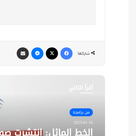
فيسبوك
X
ماسنجر
مشاركة عبر البريد
شاركها
أقرأ التالي
من برامجنا
2025-01-16
الخط المائل: انتشرت صور