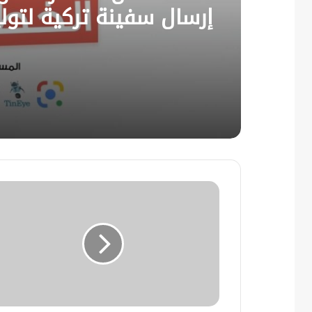
إرسال سفينة تركية لتول
الكهرباء إلى سوريا.. وص
أخرى لوصول أول دفعة 
الطائرات المروحية إلى س