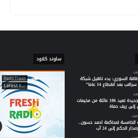
بعد تحرير قراهم ومدنهم المدمر؟
الأستاذ “ساري رحمون” يتحدث (لأهل
البلد) عن واقع المخيمات واحتمالات
العودة إلى القرى والبلدات المدمرة.
ساوند كلاود
لطاقة السوري: بدء تاهيل شبكة
راقب بعد انقطاع 14 عاما”
قافلة جديدة تعيد 186 عائلة من مخيمات
 إلى ريف حماة
 الخامسة لمحاكمة احمد حسون..
دار الحكم إلى 24 آب
واحد