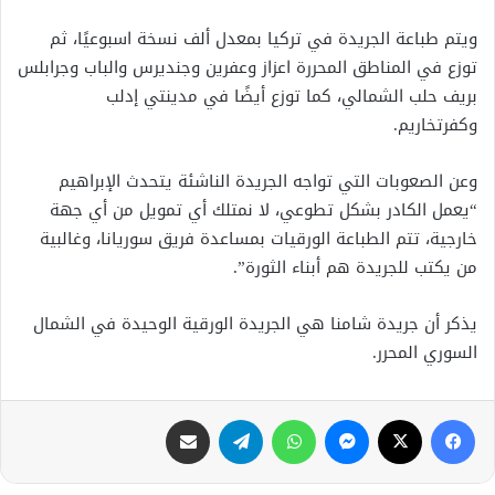
ويتم طباعة الجريدة في تركيا بمعدل ألف نسخة اسبوعيًا، ثم
توزع في المناطق المحررة اعزاز وعفرين وجنديرس والباب وجرابلس
بريف حلب الشمالي، كما توزع أيضًا في مدينتي إدلب
وكفرتخاريم.
وعن الصعوبات التي تواجه الجريدة الناشئة يتحدث الإبراهيم
“يعمل الكادر بشكل تطوعي، لا نمتلك أي تمويل من أي جهة
خارجية، تتم الطباعة الورقيات بمساعدة فريق سوريانا، وغالبية
من يكتب للجريدة هم أبناء الثورة”.
يذكر أن جريدة شامنا هي الجريدة الورقية الوحيدة في الشمال
السوري المحرر.
فيسبوك
X
ماسنجر
واتساب
تيلقرام
مشاركة عبر البريد