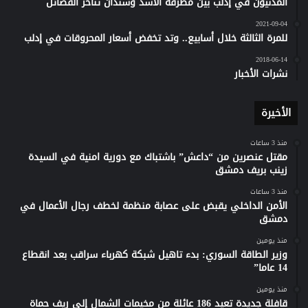
المدنيون في إدلب بين مطرقة الأسد وسندان تناحر الفصائل
2021-09-04
للمرة الثالثة خلال أسابيع.. وتد تخفض أسعار المحروقات في إدلب
2018-06-14
نشرات الأخبار
الأخيرة
منذ 3 ساعات
مقتل عنصرين من “داعش” باشتباك مع دورية امنية في السيدة
زينب بريف دمشق
منذ 3 ساعات
الأمن الداخلي يقبض على عصابة منظمة لخطف رجال الأعمال في
دمشق
منذ يومين
وزير الطاقة السوري: بدء تاهيل شبكة كهرباء سراقب بعد انقطاع
14 عاما”
منذ يومين
قافلة جديدة تعيد 186 عائلة من مخيمات الشمال إلى ريف حماة