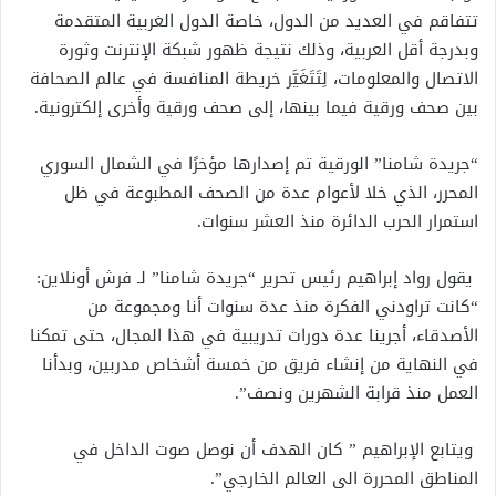
تتفاقم في العديد من الدول، خاصة الدول الغربية المتقدمة
وبدرجة أقل العربية، وذلك نتيجة ظهور شبكة الإنترنت وثورة
الاتصال والمعلومات، لِتَتَغَيَّر خريطة المنافسة في عالم الصحافة
بين صحف ورقية فيما بينها، إلى صحف ورقية وأخرى إلكترونية.
“جريدة شامنا” الورقية تم إصدارها مؤخرًا في الشمال السوري
المحرر، الذي خلا لأعوام عدة من الصحف المطبوعة في ظل
استمرار الحرب الدائرة منذ العشر سنوات.
يقول رواد إبراهيم رئيس تحرير “جريدة شامنا” لـ فرش أونلاين:
“كانت تراودني الفكرة منذ عدة سنوات أنا ومجموعة من
الأصدقاء، أجرينا عدة دورات تدريبية في هذا المجال، حتى تمكنا
في النهاية من إنشاء فريق من خمسة أشخاص مدربين، وبدأنا
العمل منذ قرابة الشهرين ونصف”.
ويتابع الإبراهيم ” كان الهدف أن نوصل صوت الداخل في
المناطق المحررة الى العالم الخارجي”.