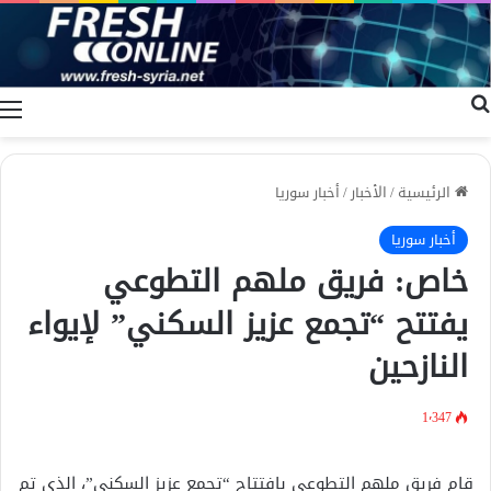
بحث عن
ا
الرئيسية
/
الأخبار
/
أخبار سوريا
أخبار سوريا
خاص: فريق ملهم التطوعي
يفتتح “تجمع عزيز السكني” لإيواء
النازحين
1٬347
قام فريق ملهم التطوعي بافتتاح “تجمع عزيز السكني”، الذي تم