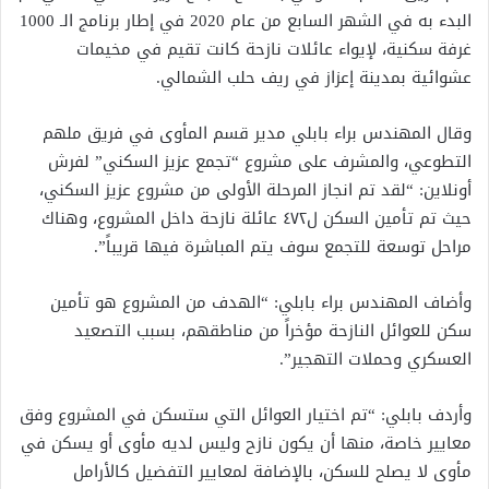
البدء به في الشهر السابع من عام 2020 في إطار برنامج الـ 1000
غرفة سكنية، لإيواء عائلات نازحة كانت تقيم في مخيمات
عشوائية بمدينة إعزاز في ريف حلب الشمالي.
وقال المهندس براء بابلي مدير قسم المأوى في فريق ملهم
التطوعي، والمشرف على مشروع “تجمع عزيز السكني” لفرش
أونلاين: “لقد تم انجاز المرحلة الأولى من مشروع عزيز السكني،
حيث تم تأمين السكن ل٤٧٢ عائلة نازحة داخل المشروع، وهناك
مراحل توسعة للتجمع سوف يتم المباشرة فيها قريباً”.
وأضاف المهندس براء بابلي: “الهدف من المشروع هو تأمين
سكن للعوائل النازحة مؤخراً من مناطقهم، بسبب التصعيد
العسكري وحملات التهجير”.
وأردف بابلي: “تم اختيار العوائل التي ستسكن في المشروع وفق
معايير خاصة، منها أن يكون نازح وليس لديه مأوى أو يسكن في
مأوى لا يصلح للسكن، بالإضافة لمعايير التفضيل كالأرامل