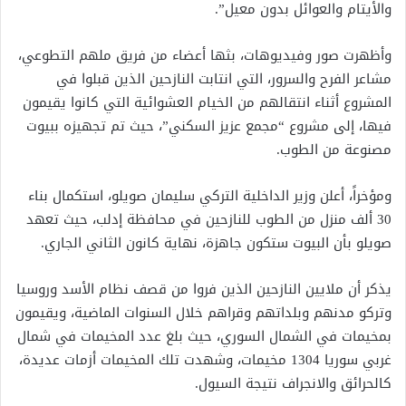
والأيتام والعوائل بدون معيل”.
وأظهرت صور وفيديوهات، بثها أعضاء من فريق ملهم التطوعي،
مشاعر الفرح والسرور، التي انتابت النازحين الذين قبلوا في
المشروع أثناء انتقالهم من الخيام العشوائية التي كانوا يقيمون
فيها، إلى مشروع “مجمع عزيز السكني”، حيث تم تجهيزه ببيوت
مصنوعة من الطوب.
ومؤخراً، أعلن وزير الداخلية التركي سليمان صويلو، استكمال بناء
30 ألف منزل من الطوب للنازحين في محافظة إدلب، حيث تعهد
صويلو بأن البيوت ستكون جاهزة، نهاية كانون الثاني الجاري.
يذكر أن ملايين النازحين الذين فروا من قصف نظام الأسد وروسيا
وتركو مدنهم وبلداتهم وقراهم خلال السنوات الماضية، ويقيمون
بمخيمات في الشمال السوري، حيث بلغ عدد المخيمات في شمال
غربي سوريا 1304 مخيمات، وشهدت تلك المخيمات أزمات عديدة،
كالحرائق والانجراف نتيجة السيول.