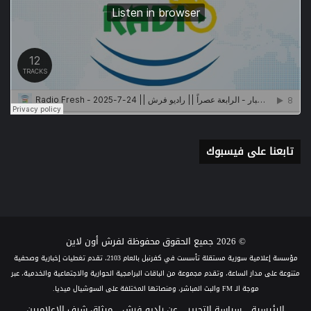
تابعنا على فيسبوك
© 2026 جميع الحقوق محفوظة لفرش أون لاين
مؤسسة إعلامية سورية مستقلة تأسست في كفرنبل بالعام 2103، تقدم تغطيات إخبارية وصحفية
متنوعة على مدار الساعة، وتقدم مجموعة من الباقات البرامجية الحوارية والاجتماعية والخدمية، عبر
موجة الـ FM والبث المباشر، ومنصاتها المختلفة على السوشيال ميديا.
الرئيسية
سياسة التحرير
عن راديو فرش
ميثاق شرف الإعلاميين