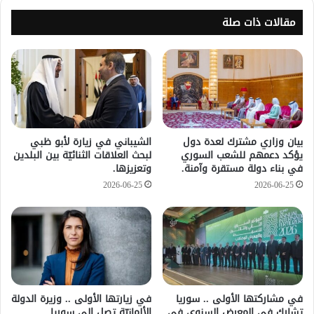
مقالات ذات صلة
بيان وزاري مشترك لعدة دول
الشيباني في زيارة لأبو ظبي
يؤكد دعمهم للشعب السوري
لبحث العلاقات الثنائيّة بين البلدين
في بناء دولة مستقرة وآمنة.
وتعزيزها.
2026-06-25
2026-06-25
في مشاركتها الأولى .. سوريا
في زيارتها الأولى .. وزيرة الدولة
تشارك في المعرض السنوي في
الألمانيّة تصل إلى سوريا.