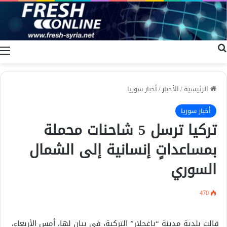
بحث عن
ا
الرئيسية
/
الأخبار
/
أخبار سوريا
أخبار سوريا
تركيا ترسل 5 شاحنات محملة
بمساعداتٍ إنسانية إلى الشمال
السوري
470
قالت بلدية مدينة “باغجلار” التركية، في بيان لها، أمس الأربعاء،