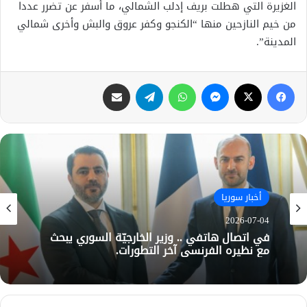
الغزيرة التي هطلت بريف إدلب الشمالي، ما أسفر عن تضرر عددا
من خيم النازحين منها “الكنجو وكفر عروق والبش وأخرى شمالي
المدينة”.
فيسبوك
X
ماسنجر
واتساب
تيلقرام
مشاركة عبر البريد
أخبار سوريا
2026-07-04
في اتصال هاتفي .. وزير الخارجيّة السوري يبحث
مع نظيره الفرنسي آخر التطورات.