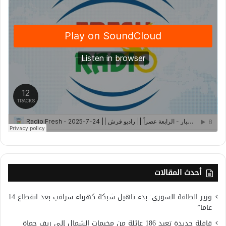
أحدث المقالات
وزير الطاقة السوري: بدء تاهيل شبكة كهرباء سراقب بعد انقطاع 14
عاما”
قافلة جديدة تعيد 186 عائلة من مخيمات الشمال إلى ريف حماة