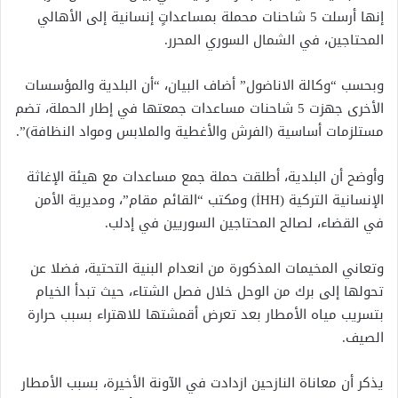
إنها أرسلت 5 شاحنات محملة بمساعداتٍ إنسانية إلى الأهالي
المحتاجين، في الشمال السوري المحرر.
وبحسب “وكالة الاناضول” أضاف البيان، “أن البلدية والمؤسسات
الأخرى جهزت 5 شاحنات مساعدات جمعتها في إطار الحملة، تضم
مستلزمات أساسية (الفرش والأغطية والملابس ومواد النظافة)”.
وأوضح أن البلدية، أطلقت حملة جمع مساعدات مع هيئة الإغاثة
الإنسانية التركية (İHH) ومكتب “القائم مقام”، ومديرية الأمن
في القضاء، لصالح المحتاجين السوريين في إدلب.
وتعاني المخيمات المذكورة من انعدام البنية التحتية، فضلا عن
تحولها إلى برك من الوحل خلال فصل الشتاء، حيث تبدأ الخيام
بتسريب مياه الأمطار بعد تعرض أقمشتها للاهتراء بسبب حرارة
الصيف.
يذكر أن معاناة النازحين ازدادت في الآونة الأخيرة، بسبب الأمطار