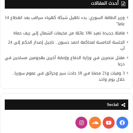
أحدث المقالات
وزير الطاقة السوري: بدء تاهيل شبكة كهرباء سراقب بعد انقطاع 14
عاما”
قافلة جديدة تعيد 186 عائلة من مخيمات الشمال إلى ريف حماة
الجلسة الخامسة لمحاكمة احمد حسون.. تاجيل إصدار الحكم إلى 24
آب
مقتل عنصرين في وزارة الدفاع وإصابة آخرين بهجومين مسلحين في
درعا
3 وفيات و21 مصابا في 18 حادث سير وحرائق في عموم سوريا..
خلال يوم واحد
Social
فيسبوك
يوتيوب
ساوند
انستقرام