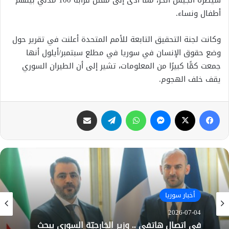
سيطرة الجيش الحر، مما أدى إلى مقتل قرابة 100 مدني بينهم
أطفال ونساء.
وكانت لجنة التحقيق التابعة للأمم المتحدة أعلنت في تقرير حول
وضع حقوق الإنسان في سوريا في مطلع سبتمبر/أيلول أنها
جمعت كمًّا كبيرًا من المعلومات، تشير إلى أن الطيران السوري
يقف خلف الهجوم.
فيسبوك
X
ماسنجر
واتساب
تيلقرام
مشاركة عبر البريد
أخبار سوريا
2026-07-04
في اتصال هاتفي .. وزير الخارجيّة السوري يبحث