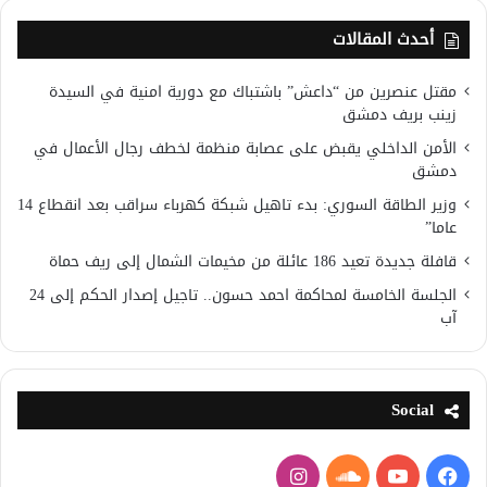
أحدث المقالات
مقتل عنصرين من “داعش” باشتباك مع دورية امنية في السيدة
زينب بريف دمشق
الأمن الداخلي يقبض على عصابة منظمة لخطف رجال الأعمال في
دمشق
وزير الطاقة السوري: بدء تاهيل شبكة كهرباء سراقب بعد انقطاع 14
عاما”
قافلة جديدة تعيد 186 عائلة من مخيمات الشمال إلى ريف حماة
الجلسة الخامسة لمحاكمة احمد حسون.. تاجيل إصدار الحكم إلى 24
آب
Social
فيسبوك
يوتيوب
ساوند
انستقرام