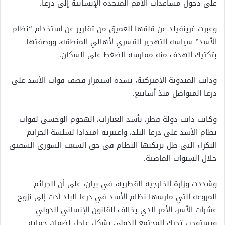
على دخول مساعدات الأمم المتحدة الإنسانية إلى درعا.
وعبرت غرينفيلد عن قلقها العميق من تقارير عن استخدام “نظام
الأسد” سياسة التهجير القسري لأهالي المنطقة، ووصفتها
بتكتيك الهدف منه ممارسة الضغط على السكان.
ودانت المندوبة الأميركية، بشدة استمرار قصف قوات الأسد على
درعا المتواصل منذ أسابيع.
وكانت دانت دولة قطر، بأشد العبارات، الهجوم الوحشي لقوات
نظام الأسد على درعا البلد، واعتبرته امتدادا لسلسة الجرائم
النكراء التي ظل يرتكبها النظام في حق الشعب السوري الشقيق
خلال السنوات الماضية.
وشددت وزارة الخارجية القطرية، في بيان، على أن الجرائم
المروعة التي مارسها نظام الأسد في درعا البلد أدت إلى نزوح
عشرات الأسر، الأمر الذي يخالف القانون الإنساني الدولي
ويستوجب تحرك المجتمع الدولي بشكل عاجل لضمان حماية