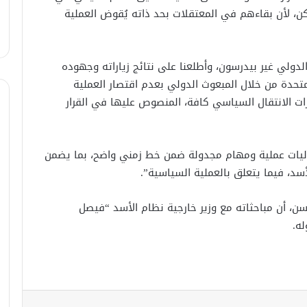
، لأن بقاءهم في المعتقلات بحد ذاته يُقوض العملية
لبحث سبل تعزيز التعليم العالي في
سوريا.. الهيئة الألمانيّة تنظم فعاليّة
أكادميّة في بلجيكا.
لدولي غير بيدرسون، وأطلعنا على نتائج زياراته وجهوده
لمتحدة من خلال المبعوث الدولي بعدم اقتصار العملية
في خطوة لاستئناف تقديم الخدمات
ت الانتقال السياسي كافة، المنصوص عليها في القرار
القنصليّة .. أمريكا تمنح الاعتماد القنصلي
للسفارة السوريّة في واشنطن.
الإحتلال الإسرائيلي يستهدف منازل
 آليات عملية ومهام مجدولة ضمن خط زمني واضح، بما يضمن
المدنيين في ريف درعا
سد، فيما يتعلق بالعملية السياسية”.
سن، أن مباحثاته مع وزير خارجية نظام الأسد “فيصل
الإحتلال الإسرائيلي يتحرك في جبل
ه.
الشيخ غربي دمشق ويبني مستشفى
في قلعة جندل
مصدر أمني: التحقيق مستمر في وفاة
شخص أثناء ملاحقته في دمشق