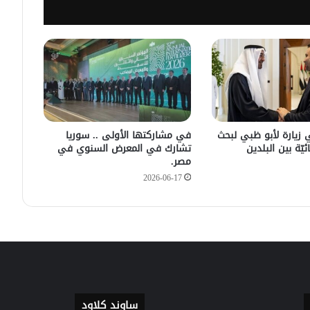
سليمان عبد الباقي مدير أمن السويداء
يكشف سبب انفجار مركبة على طريق
دمشق
في زيارته الأولى .. الرئيس الفرنسي
يصل إلى سوريا.
 زيارة لأبو ظبي لبحث
في مشاركتها الأولى .. سوريا
ئيّة بين البلدين
تشارك في المعرض السنوي في
مصر.
2026-06-17
ساوند كلاود