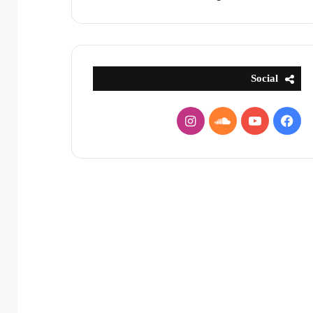
Social
فيسبوك
يوتيوب
ساوند
انستقرام
كلاود