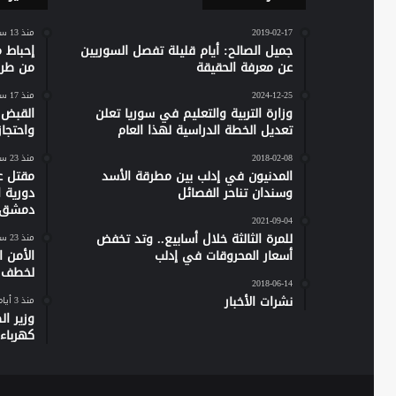
2019-02-17
منذ 13 ساعة
جميل الصالح: أيام قليلة تفصل السوريين
إحباط 
عن معرفة الحقيقة
من طرط
2024-12-25
منذ 17 ساعة
وزارة التربية والتعليم في سوريا تعلن
القبض 
تعديل الخطة الدراسية لهذا العام
واحتجاز نحو 20 مدن
2018-02-08
منذ 23 ساعة
المدنيون في إدلب بين مطرقة الأسد
مقتل ع
وسندان تناحر الفصائل
دورية 
دمشق
2021-09-04
للمرة الثالثة خلال أسابيع.. وتد تخفض
منذ 23 ساعة
أسعار المحروقات في إدلب
الأمن 
لخطف ر
2018-06-14
نشرات الأخبار
منذ 3 أيام
وزير ا
كهرباء س