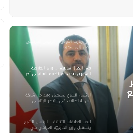
سليمان عبد الباقي مدير أمن السويداء
يكشف سبب انفجار مركبة على طريق
دمشق
في زيارته الأولى .. الرئيس الفرنسي
يصل إلى سوريا.
في اتصال هاتفي .. وزير الخارجيّة
السوري يبحث مع نظيره الفرنسي آخر
التطورات.
ع
الرئيس الشرع يستقبل وفد من شركة
ورات.
زين للاتصالات في القصر الرئاسي.
لبحث العلاقات الثنائيّة .. الرئيس الشرع
يتسقبل وزير الخارجيّة العراقي في