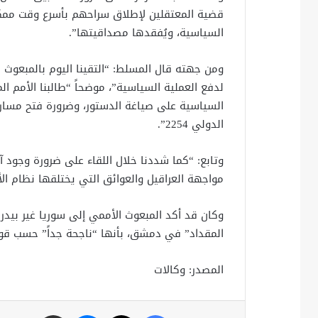
قضية المعتقلين لإطلاق سراحهم بأسرع وقت ممكن
السياسية، ويُفقدها مصداقيتها”.
ومن جهته قال المسلط: “التقينا اليوم بالمبعوث ا
لدفع العملية السياسية”، موضحاً “طالبنا الأمم ا
السياسية على صياغة الدستور، وضرورة فتح مسارا
الدولي 2254”.
وتابع: “كما شددنا خلال اللقاء على ضرورة وجود
مواجهة العراقيل والعوائق التي يختلقها نظام الأ
وكان قد أكد المبعوث الأممي إلى سوريا غير بيدر
المقداد” في دمشق، بأنها “ناجحة جداً” حسب قول
المصدر: وكالات
فيسبوك
X
ماسنجر
مشاركة عبر البريد