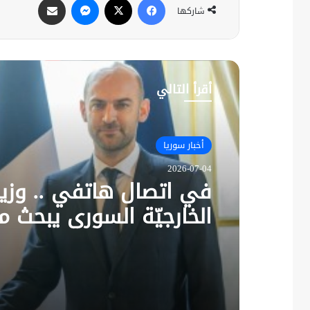
شاركها
أقرأ التالي
أخبار سوريا
2026-07-04
في اتصال هاتفي .. وزير
الخارجيّة السوري يبحث م
نظيره الفرنسي آخر التط