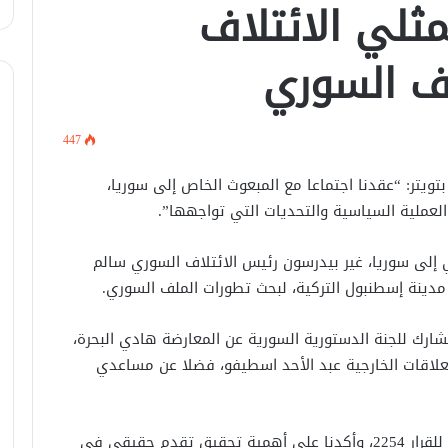
ثلي الائتلاف
ف السوري
447
ويتر: “عقدنا اجتماعا مع المبعوث الخاص إلى سوريا،
لعملية السياسية والتحديات التي تواجهها”.
في اتصال هاتفي .. وزير الخارجيّة
السوري يبحث مع نظيره الفرنسي آخر
التطورات.
ي إلى سوريا، غير بيدرسون رئيس الائتلاف السوري سالم
دينة إسطنبول التركية، لبحث تطورات الملف السوري.
الرئيس الشرع يستقبل وفد من شركة
زين للاتصالات في القصر الرئاسي.
شارك للجنة الدستورية السورية عن المعارضة هادي البحرة،
لعلاقات الخارجية عبد الأحد اسطيفو، فضلا عن مساعدي
لبحث العلاقات الثنائيّة .. الرئيس الشرع
يتسقبل وزير الخارجيّة العراقي في
دمشق.
وأضاف العبدة: “ركزنا على ضرورة التطبيق الكامل للقرار 2254، وأكدنا على أهمية تحقيق تقدم حقيقي في