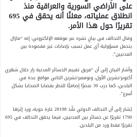
على الأراضي السورية والعراقية منذ
انطلاق عملياته، معلنًا أنه يحقق في 695
تقريرًا حول هذا الأمر.
وقال التحالف في بيانٍ نشره عبر موقعه الإلكتروني: إنه “مازال
يتحمل مسؤولية أي عمل تسبب بإصابات غير مقصودة بين
المدنيين”.
وأشار البيان إلى أن “فريق تقييم الخسائر المدنية زار خلال شهري
أكتوبر/تشرين الأول، ونوفمبر/تشرين الثاني مواقع عدة في
البلدين، كما درب 30 عنصرًا إضافيًّا للنظر بقضايا الضحايا بشكل
أسرع”.
يُشار إلى أن التحالف الدولي نفَّذ 28198 غارة جوية، ورد إثرها
1790 تقريرًا عن خسائر بين المدنيين، فيما يحقق التحالف في 695
تقريرًا فقط ورد من البلدين.