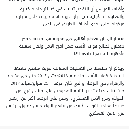
وأضاف المراسل أن التفجير تسبب في خسائر مادية كبيرة،
والمعلومات الأولية تفيد بأن عبوة ناسفة زرعت داخل سيارة
مركونة، على احدى أطراف الطريق في الحي.
ويشار الى ان معظم أهالي حي عكرمة في مدينة حمص،
يعملون لصالح قوات الأسد، ضمن أفرع الامن ولجان شعبية
وأجهزة التشبيح التابعة لها.
ويذكر ان سلسلة من العمليات المماثلة ضربت مناطق خاضعة
لسيطرة قوات الأسد، منذ عام 2013وحتى 2017 مثل حي عكرمة
والزهراء وحي النزهة، والتي كان اخرها – 25 فبراير/شباط 2017
حيث تبنت هيئة تحرير الشام الهجومين على مبنيي فرع امن
الدولة، وفرع الأمن العسكري، وقتل على اثرهما اكثر من اربعين
ضابطاً وجندياً لقوات الأسد، من بينهم اللواء حسن دعبول، رئيس
فرع الامن العسكري.