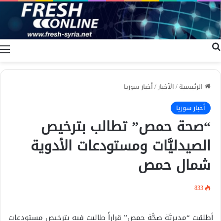
بحث عن
ا
الرئيسية
/
الأخبار
/
أخبار سوريا
أخبار سوريا
“صحة حمص” تطالب بترخيص
الصيدليَّات ومستودعات الأدوية
شمال حمص
833
أطلقت “مديريَّة صحَّة حمص” قراراً طالبت فيه بترخيص مستودعات