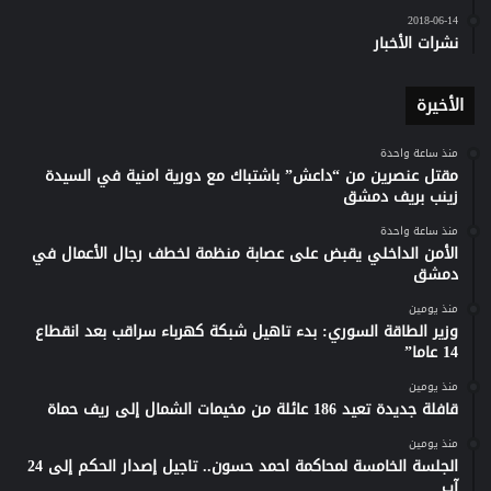
2018-06-14
نشرات الأخبار
الأخيرة
منذ ساعة واحدة
مقتل عنصرين من “داعش” باشتباك مع دورية امنية في السيدة
زينب بريف دمشق
منذ ساعة واحدة
الأمن الداخلي يقبض على عصابة منظمة لخطف رجال الأعمال في
دمشق
منذ يومين
وزير الطاقة السوري: بدء تاهيل شبكة كهرباء سراقب بعد انقطاع
14 عاما”
منذ يومين
قافلة جديدة تعيد 186 عائلة من مخيمات الشمال إلى ريف حماة
منذ يومين
الجلسة الخامسة لمحاكمة احمد حسون.. تاجيل إصدار الحكم إلى 24
آب