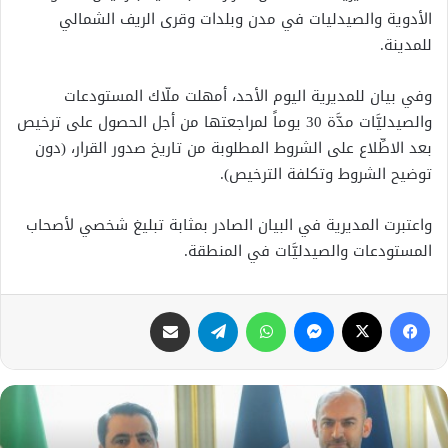
الأدوية والصيدليات في مدن وبلدات وقرى الريف الشمالي
للمدينة.
وفي بيان للمديرية اليوم الأحد، أمهلت ملّاك المستودعات
والصيدليَّات مدَّة 30 يوماً لمراجعتها من أجل الحصول على ترخيص
بعد الاطِّلاع على الشروط المطلوبة من تاريخ صدور القرار، (دون
توضيح الشروط وتكلفة الترخيص).
واعتبرت المديرية في البيان الصادر بمثابة تبليغ شخصي لأصحاب
المستودعات والصيدليَّات في المنطقة.
فيسبوك
X
ماسنجر
واتساب
تيلقرام
مشاركة عبر البريد