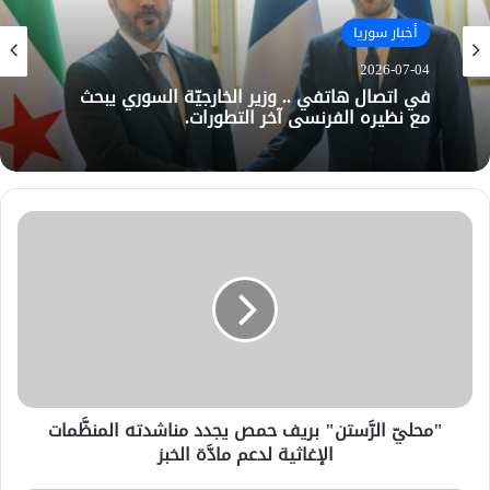
أخبار سوريا
2026-07-04
في اتصال هاتفي .. وزير الخارجيّة السوري يبحث
مع نظيره الفرنسي آخر التطورات.
"محليّ الرَّستن" بريف حمص يجدد مناشدته المنظَّمات
الإغاثية لدعم مادَّة الخبز