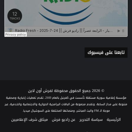
تابعنا على فيسبوك
© 2026 جميع الحقوق محفوظة لفرش أون لاين
مؤسسة إعلامية سورية مستقلة تأسست في كفرنبل بالعام 2103، تقدم تغطيات إخبارية وصحفية
متنوعة على مدار الساعة، وتقدم مجموعة من الباقات البرامجية الحوارية والاجتماعية والخدمية، عبر
موجة الـ FM والبث المباشر، ومنصاتها المختلفة على السوشيال ميديا.
الرئيسية
سياسة التحرير
عن راديو فرش
ميثاق شرف الإعلاميين