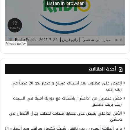
أحدث المقالات
القبض على مطلوب بعد اشتباك مسلح واحتجاز نحو 20 مدنياً في
ريف إدلب
مقتل عنصرين من “داعش” باشتباك مع دورية امنية في السيدة
زينب بريف دمشق
الأمن الداخلي يقبض على عصابة منظمة لخطف رجال الأعمال في
دمشق
وزير الطاقة السوري: بدء تاهيل شبكة كهرباء سراقب بعد انقطاع 14