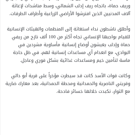
وريف حماة، باتجاه ريف إدلب الشمالي، وسط مناشدات لإغاثة
آلاف المدنيين الذين افترشوا الأراضي الزراعية وأطراف الطرقات.
‏‎وأطلق ناشطون نداء استغاثة إلى المنظمات والهيئات الإنسانية
للقيام بواجبها الإنساني تجاه أكثر من 100 ألف نازح من ريفي
حماة وإدلب يعيشون أوضاع إنسانية مأساوية مشردين في
البوادي، مع انعدام أي مساعدات إنسانية لهم، في ظل حاجة
ماسة لتأمين خيم ومساعدات غذائية بشكل فوري وعاجل.
وكانت قوات الأسد كانت قد سيطرت مؤخراً على قرية أبو دالي
وقريتي الناصرية والحمدانية ومحطة الحمدانية، بعد معارك ضارية
مع الثوار، تكبدت خلالها خسائر فادحة.