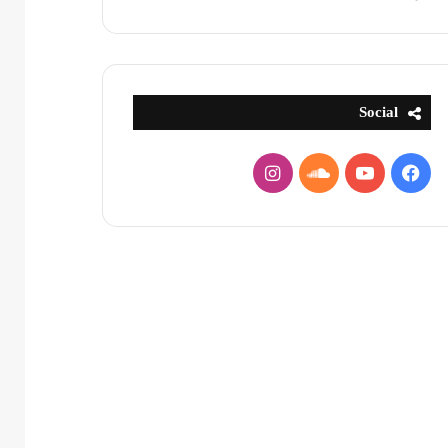
Social
فيسبوك
يوتيوب
ساوند
انستقرام
كلاود