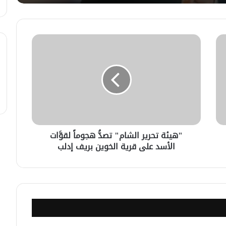
لبحث سبل تعزيز التعليم العالي في
سوريا.. الهيئة الألمانيّة تنظم فعاليّة
أكادميّة في بلجيكا.
في خطوة لاستئناف تقديم الخدمات
القنصليّة .. أمريكا تمنح الاعتماد القنصلي
للسفارة السوريّة في واشنطن.
الإحتلال الإسرائيلي يستهدف منازل
المدنيين في ريف درعا
"هيئة تحرير الشام" تصدُّ هجوماً لقوَّات
الأسد على قرية الخوين بريف إدلب
الإحتلال الإسرائيلي يتحرك في جبل
الشيخ غربي دمشق ويبني مستشفى
في قلعة جندل
مصدر أمني: التحقيق مستمر في وفاة
شخص أثناء ملاحقته في دمشق