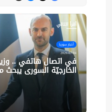
أقرأ التالي
أخبار سوريا
2026-07-04
في اتصال هاتفي .. وزير
الخارجيّة السوري يبحث م
نظيره الفرنسي آخر التط