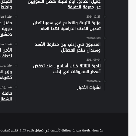
جميل الصالح: أيام قليلة تفصل السوريين
القبض 
عن معرفة الحقيقة
واحتجاز نحو 20 مدن
2024-12-25
منذ 8 ساعات
وزارة التربية والتعليم في سوريا تعلن
مقتل ع
تعديل الخطة الدراسية لهذا العام
دورية 
دمشق
2018-02-08
المدنيون في إدلب بين مطرقة الأسد
منذ 8 ساعات
وسندان تناحر الفصائل
الأمن 
لخطف ر
2021-09-04
للمرة الثالثة خلال أسابيع.. وتد تخفض
منذ يومي
أسعار المحروقات في إدلب
وزير ا
كهرباء س
2018-06-14
نشرات الأخبار
منذ يومي
الشمال
مؤسسة إعلامية سورية مستقلة تأسست في كفرنبل بالعام 2103، تقدم تغطيات إخبارية وصحفية متنوعة على مدار الساعة، وتقدم مجموعة من الباقات البرامجية الحوارية والاجتماعية والخدمية، عبر موجة الـ FM والبث المباشر، ومنصاتها المختلفة على السوشيال ميديا.