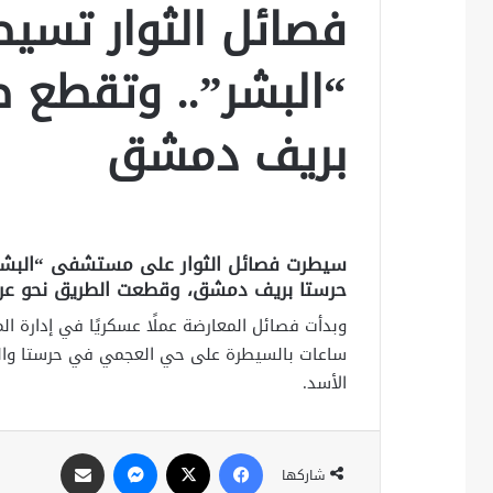
فصائل الثوار تس
“البشر”.. وتقطع ط
بريف دمشق
سيطرت فصائل الثوار على مستشفى “البشر” ا
حرستا بريف دمشق، وقطعت الطريق نحو عر
وبدأت فصائل المعارضة عملًا عسكريًا في إدارة الم
ساعات بالسيطرة على حي العجمي في حرستا والف
الأسد.
فيسبوك
X
ماسنجر
مشاركة عبر البريد
شاركها