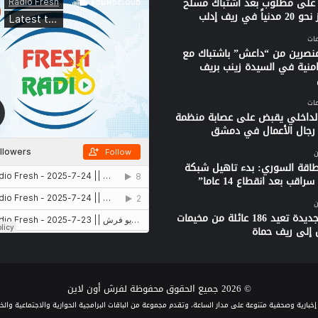
على مطلوب بعد اشتباك مسلح
ياً في ريف إدلب
نصرين من “داعش” باشتباك مع
امنية في السيدة زينب بريف
الداخلي يقبض على عصابة منظمة
جال الأعمال في دمشق
ن
لطاقة السوري: بدء تاهيل شبكة
راقب بعد انقطاع 14 عاما”
ن
قافلة جديدة تعيد 186 عائلة من مخيمات
 إلى ريف حماة
© 2026 جميع الحقوق محفوظة لفرش أون لاين