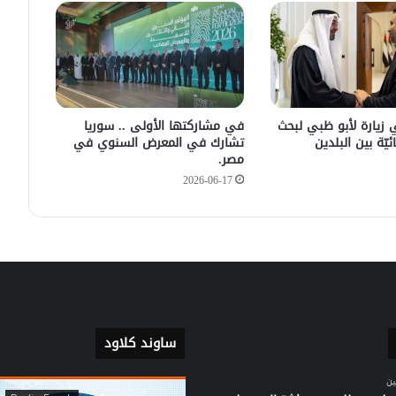
سليمان عبد الباقي مدير أمن السويداء
يكشف سبب انفجار مركبة على طريق
دمشق
في زيارته الأولى .. الرئيس الفرنسي
يصل إلى سوريا.
 زيارة لأبو ظبي لبحث
في مشاركتها الأولى .. سوريا
ئيّة بين البلدين
تشارك في المعرض السنوي في
مصر.
2026-06-17
ساوند كلاود
ين