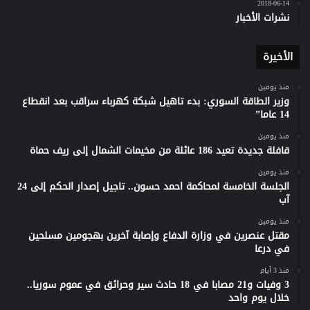
2018-06-14
نشرات الأخبار
الأخيرة
منذ يومين
وزير الطاقة السوري: بدء تاهيل شبكة كهرباء سراقب بعد انقطاع
14 عاما”
منذ يومين
قافلة جديدة تعيد 186 عائلة من مخيمات الشمال إلى ريف حماة
منذ يومين
الجلسة الخامسة لمحاكمة احمد حسون.. تاجيل إصدار الحكم إلى 24
آب
منذ يومين
مقتل عنصرين في وزارة الدفاع وإصابة آخرين بهجومين مسلحين
في درعا
منذ 3 أيام
3 وفيات و21 مصابا في 18 حادث سير وحرائق في عموم سوريا..
خلال يوم واحد