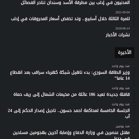
المدنيون في إدلب بين مطرقة الأسد وسندان تناحر الفصائل
2021-09-04
للمرة الثالثة خلال أسابيع.. وتد تخفض أسعار المحروقات في إدلب
2018-06-14
نشرات الأخبار
الأخيرة
منذ يوم واحد
وزير الطاقة السوري: بدء تاهيل شبكة كهرباء سراقب بعد انقطاع
14 عاما”
منذ يوم واحد
قافلة جديدة تعيد 186 عائلة من مخيمات الشمال إلى ريف حماة
منذ يوم واحد
الجلسة الخامسة لمحاكمة احمد حسون.. تاجيل إصدار الحكم إلى 24
آب
منذ يومين
مقتل عنصرين في وزارة الدفاع وإصابة آخرين بهجومين مسلحين
في درعا