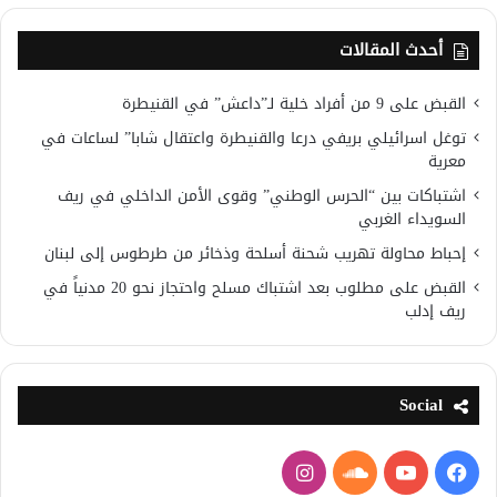
أحدث المقالات
القبض على 9 من أفراد خلية لـ”داعش” في القنيطرة
توغل اسرائيلي بريفي درعا والقنيطرة واعتقال شابا” لساعات في
معرية
اشتباكات بين “الحرس الوطني” وقوى الأمن الداخلي في ريف
السويداء الغربي
إحباط محاولة تهريب شحنة أسلحة وذخائر من طرطوس إلى لبنان
القبض على مطلوب بعد اشتباك مسلح واحتجاز نحو 20 مدنياً في
ريف إدلب
Social
فيسبوك
يوتيوب
ساوند
انستقرام