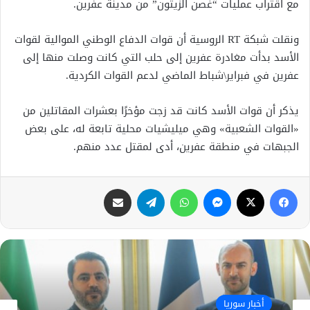
مع اقتراب عمليات “غصن الزيتون” من مدينة عفرين.
ونقلت شبكة RT الروسية أن قوات الدفاع الوطني الموالية لقوات
الأسد بدأت مغادرة عفرين إلى حلب التي كانت وصلت منها إلى
عفرين في فبراير\شباط الماضي لدعم القوات الكردية.
يذكر أن قوات الأسد كانت قد زجت مؤخرًا بعشرات المقاتلين من
«القوات الشعبية» وهي ميليشيات محلية تابعة له، على بعض
الجبهات في منطقة عفرين، أدى لمقتل عدد منهم.
فيسبوك
X
ماسنجر
واتساب
تيلقرام
مشاركة عبر البريد
أخبار سوريا