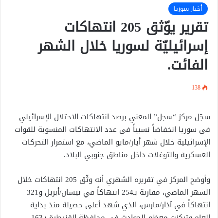
أخبار سوريا
تقرير يوّثق 205 انتهاكات
إسرائيليّة لسوريا خلال الشهر
الفائت.
138
سجّل مركز “سجل” المعني برصد انتهاكات الاحتلال الإسرائيلي
في سوريا انخفاضاً نسبياً في عدد الانتهاكات المنسوبة للقوات
الإسرائيلية خلال شهر أيار/مايو الماضي، مع استمرار التحركات
العسكرية والتوغلات داخل مناطق جنوبي البلاد.
وأوضح المركز في تقريره الشهري أنه وثّق 205 انتهاكات خلال
الشهر الماضي، مقارنة بـ254 انتهاكاً في نيسان/أبريل و321
انتهاكاً في آذار/مارس، الذي شهد أعلى حصيلة منذ بداية
العام.وتركزت معظم الحوادث في محافظة القنيطرة بـ163