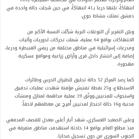
انتهاكاً، تلتها درعا بـ41 انتهاكاً، في حين سُجلت حالة واحدة في
دمشق تمثلت بنشاط جوي.
وبيّن التقرير أن التوغلات البرية شكّلت النسبة الأكبر من
الانتهاكات بواقع 64 عملية، شملت تحركات لدوريات وآليات
ومدرعات إسرائيلية في مناطق مختلفة من ريفي القنيطرة ودرعا،
إضافة إلى انتشار داخل قرى وأراضٍ زراعية ومواقع عسكرية
مهجورة.
كما رصد المركز 52 حالة تحليق للطيران الحربي وطائرات
الاستطلاع، و25 نقطة تفتيش مؤقتة شهدت عمليات تدقيق
واستجواب للمدنيين.ووثّق 19 عملية مداهمة لمنازل ومنشآت
مدنية و16 حالة احتجاز لمدنيين أُفرج عن معظمهم لاحقاً.
وعلى الصعيد العسكري، شهد أيار أعلى معدل للقصف المدفعي
منذ مطلع العام بواقع 14 حادثة استهدفت مناطق متفرقة في
الجنوب السوري من دون تسجيل ضحايا.