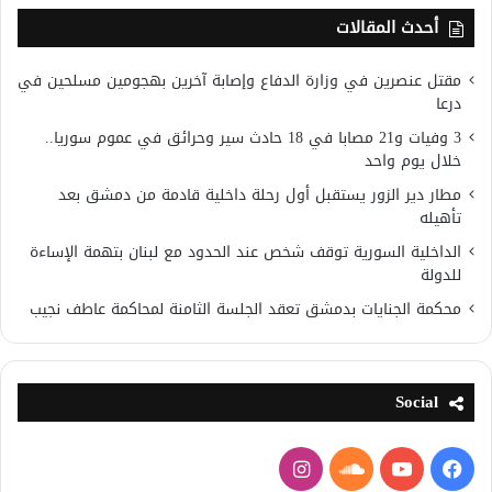
أحدث المقالات
مقتل عنصرين في وزارة الدفاع وإصابة آخرين بهجومين مسلحين في
درعا
3 وفيات و21 مصابا في 18 حادث سير وحرائق في عموم سوريا..
خلال يوم واحد
مطار دير الزور يستقبل أول رحلة داخلية قادمة من دمشق بعد
تأهيله
الداخلية السورية توقف شخص عند الحدود مع لبنان بتهمة الإساءة
للدولة
محكمة الجنايات بدمشق تعقد الجلسة الثامنة لمحاكمة عاطف نجيب
Social
فيسبوك
يوتيوب
ساوند
انستقرام