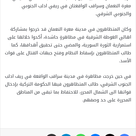
معرة النعمان وسراقب الواقعتان في ريفي ادلب الجنوبي
والجنوبي الشرقي.
وكان المتظاهرون في مدينة معرة النعمان قد خرجوا بمشاركة
اهالي الغوطة الشرقية في مظاهرةٍ حاشدة، أكدوا خلالها على
استمرارية الثورة السورية، والمضي حتى تحقيق أهدافها، كما
طالب المتظاهرون بإسقاط النظام وفتح جبهات القتال على قوات
الأسد.
في حين خرجت مظاهرة في مدينة سراقب الواقعة في ريف ادلب
الجنوب الشرقي، طالب المتظاهرون فيها الحكومة التركية بإدخال
قواتها الى الشمال المحرر، للاحتفاظ بما تبقى من المناطق
المحررة على حد وصفهم.
فيسبوك
X
ماسنجر
واتساب
تيلقرام
مشاركة عبر البريد