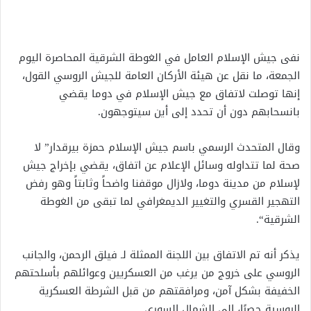
نفى جيش الإسلام العامل في الغوطة الشرقية المحاصرة اليوم
الجمعة، ما نقل عن هيئة الأركان العامة للجيش الروسي القول،
إنها توصلت لاتفاق مع جيش الإسلام في دوما يقضي
بانسحابهم دون أن تحدد إلى أين سيتوجهون.
وقال المتحدث الرسمي باسم جيش الإسلام حمزة بيرقدار” لا
صحة لما تتداوله وسائل الإعلام عن اتفاق، يقضي بإخراج جيش
لإسلام من مدينة دوما، ولازال موقفنا واضحاً وثابتاً وهو رفض
التهجير القسري والتغيير الديمغرافي لما تبقى من الغوطة
الشرقية“.
يذكر أنه تم الاتفاق بين اللجنة الممثلة لـ فيلق الرحمن، والجانب
الروسي على خروج من يرغب من العسكريين وعوائلهم بأسلحتهم
الخفيفة بشكل آمن، ومرافقتهم من قبل الشرطة العسكرية
الروسية حصرًا، إلى الشمال السوري.