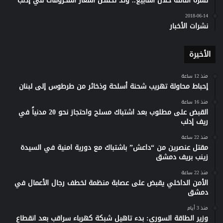
للمرة الثالثة خلال أسابيع.. وتد تخفض أسعار المحروقات في إدلب
2018-06-14
نشرات الأخبار
الأخيرة
منذ 12 ساعة
إحباط محاولة تهريب شحنة أسلحة وذخائر من طرطوس إلى لبنان
منذ 16 ساعة
القبض على مطلوب بعد اشتباك مسلح واحتجاز نحو 20 مدنياً في
ريف إدلب
منذ 22 ساعة
مقتل عنصرين من “داعش” باشتباك مع دورية امنية في السيدة
زينب بريف دمشق
منذ 22 ساعة
الأمن الداخلي يقبض على عصابة منظمة لخطف رجال الأعمال في
دمشق
منذ 3 أيام
وزير الطاقة السوري: بدء تاهيل شبكة كهرباء سراقب بعد انقطاع