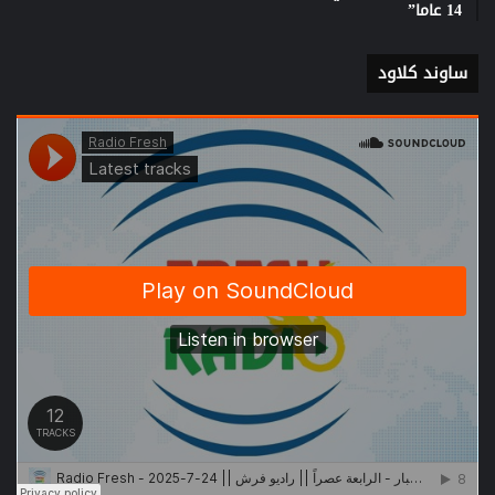
14 عاما”
ساوند كلاود