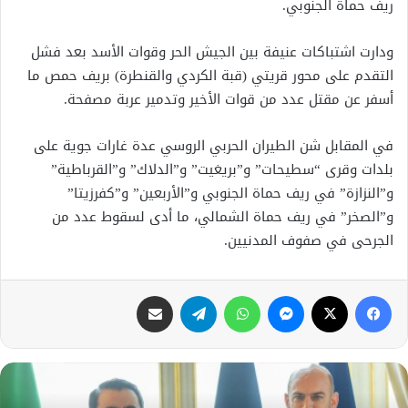
ريف حماة الجنوبي.
ودارت اشتباكات عنيفة بين الجيش الحر وقوات الأسد بعد فشل
التقدم على محور قريتي (قبة الكردي والقنطرة) بريف حمص ما
أسفر عن مقتل عدد من قوات الأخير وتدمير عربة مصفحة.
في المقابل شن الطيران الحربي الروسي عدة غارات جوية على
بلدات وقرى “سطيحات” و”بريغيت” و”الدلاك” و”القرباطية”
و”النزازة” في ريف حماة الجنوبي و”الأربعين” و”كفرزيتا”
و”الصخر” في ريف حماة الشمالي، ما أدى لسقوط عدد من
الجرحى في صفوف المدنيين.
فيسبوك
X
ماسنجر
واتساب
تيلقرام
مشاركة عبر البريد