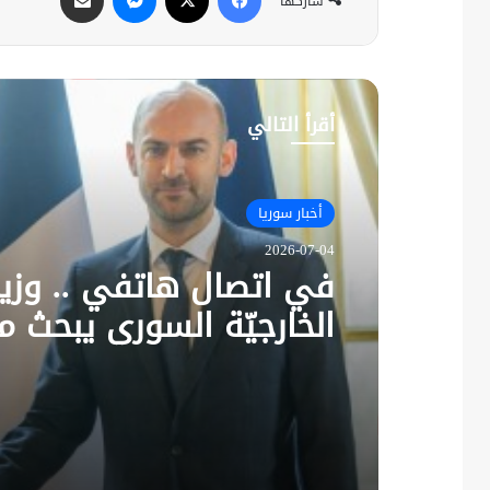
شاركها
أقرأ التالي
أخبار سوريا
2026-07-04
في اتصال هاتفي .. وزير
الخارجيّة السوري يبحث م
نظيره الفرنسي آخر التط