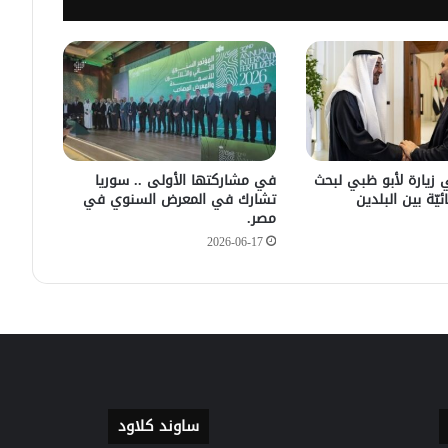
سليمان عبد الباقي مدير أمن السويداء
يكشف سبب انفجار مركبة على طريق
دمشق
في زيارته الأولى .. الرئيس الفرنسي
يصل إلى سوريا.
 زيارة لأبو ظبي لبحث
في مشاركتها الأولى .. سوريا
ئيّة بين البلدين
تشارك في المعرض السنوي في
مصر.
2026-06-17
ساوند كلاود