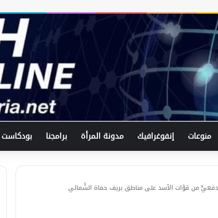
في اتصال هاتفي .. وزير الخارجيّة
السوري يبحث مع نظيره الفرنسي آخر
التطورات.
منوعات
إنفوغرافيك
مدونة المرأة
برامجنا
بودكاست
الرئيس الشرع يستقبل وفد من شركة
زين للاتصالات في القصر الرئاسي.
لبحث العلاقات الثنائيّة .. الرئيس الشرع
فعيٍّ من قوَّات الأسد على مناطق بريف حماة الشَّمالي
يتسقبل وزير الخارجيّة العراقي في
دمشق.