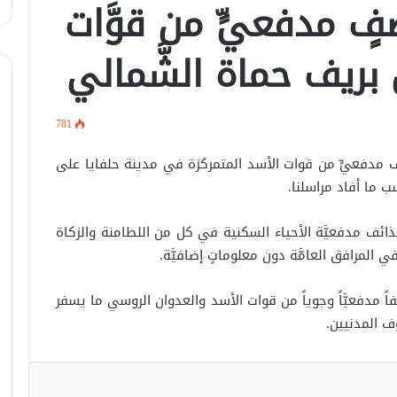
فٍ مدفعيٍّ من قوَّات
لبحث سبل تعزيز التعليم العالي في
سوريا.. الهيئة الألمانيّة تنظم فعاليّة
ريف حماة الشَّمالي
أكادميّة في بلجيكا.
في خطوة لاستئناف تقديم الخدمات
القنصليّة .. أمريكا تمنح الاعتماد القنصلي
781
للسفارة السوريّة في واشنطن.
 قصفٍ مدفعيٍّ من قوات الأسد المتمركزة في مدينة حلفايا على
الإحتلال الإسرائيلي يستهدف منازل
 ما أفاد مراسلنا.
المدنيين في ريف درعا
ذائف مدفعيَّة الأحياء السكنية في كل من اللطامنة والزكاة
 المرافق العامَّة دون معلوماتٍ إضافيَّة.
الإحتلال الإسرائيلي يتحرك في جبل
الشيخ غربي دمشق ويبني مستشفى
في قلعة جندل
ً مدفعيَّاً وجوياً من قوات الأسد والعدوان الروسي ما يسفر
 المدنيين.
مصدر أمني: التحقيق مستمر في وفاة
شخص أثناء ملاحقته في دمشق