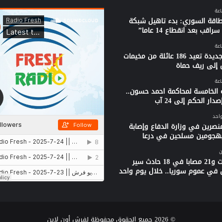
لطاقة السوري: بدء تاهيل شبكة
راقب بعد انقطاع 14 عاما”
قافلة جديدة تعيد 186 عائلة من مخيمات
 إلى ريف حماة
 الخامسة لمحاكمة احمد حسون..
دار الحكم إلى 24 آب
واحد
نصرين في وزارة الدفاع وإصابة
بهجومين مسلحين في درعا
ن
3 وفيات و21 مصابا في 18 حادث سير
 في عموم سوريا.. خلال يوم واحد
© 2026 جميع الحقوق محفوظة لفرش أون لاين