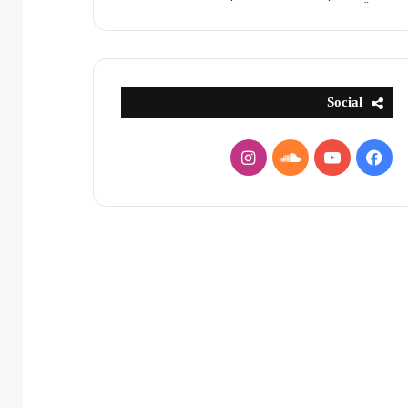
Social
فيسبوك
يوتيوب
ساوند
انستقرام
كلاود