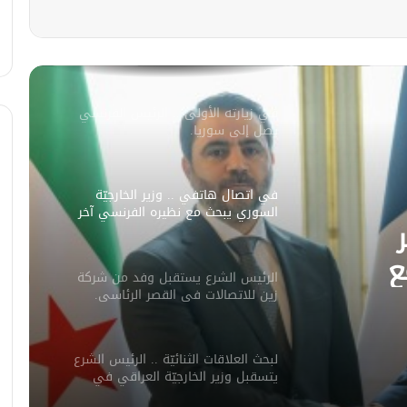
سليمان عبد الباقي مدير أمن السويداء
يكشف سبب انفجار مركبة على طريق
دمشق
في زيارته الأولى .. الرئيس الفرنسي
يصل إلى سوريا.
في اتصال هاتفي .. وزير الخارجيّة
السوري يبحث مع نظيره الفرنسي آخر
التطورات.
ع
الرئيس الشرع يستقبل وفد من شركة
ورات.
زين للاتصالات في القصر الرئاسي.
لبحث العلاقات الثنائيّة .. الرئيس الشرع
يتسقبل وزير الخارجيّة العراقي في
دمشق.