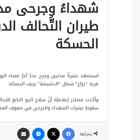
شهداءُ وجرحى مدني
طيران التَّحالف ا
الحسكة
استشهد عشرةُ مدنيين وجرح عددٌ آخرٌ مساء اليو
قرية “جزاع” شمال “الدشيشة” بريف الحسكة.
وأكدت مصادر إعلاميَّة أنَّ سلاح الجو التابع للتح
سقوط عشرات الشهداء والجرحى في صفوف المدنيّ
فيسبوك
X
ماسنجر
مشاركة عبر البريد
شاركها