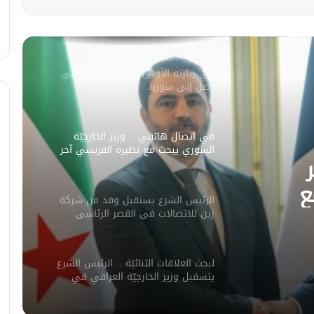
سليمان عبد الباقي مدير أمن السويداء
يكشف سبب انفجار مركبة على طريق
دمشق
في زيارته الأولى .. الرئيس الفرنسي
يصل إلى سوريا.
في اتصال هاتفي .. وزير الخارجيّة
السوري يبحث مع نظيره الفرنسي آخر
التطورات.
ع
الرئيس الشرع يستقبل وفد من شركة
ورات.
زين للاتصالات في القصر الرئاسي.
لبحث العلاقات الثنائيّة .. الرئيس الشرع
يتسقبل وزير الخارجيّة العراقي في
دمشق.