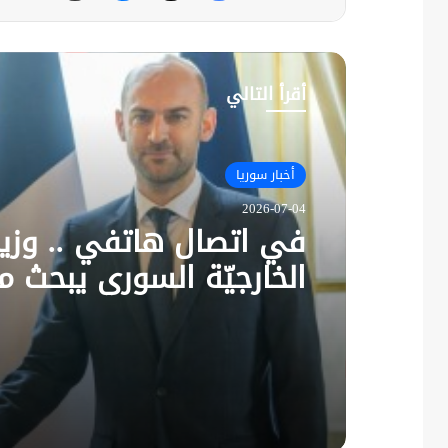
أقرأ التالي
أخبار سوريا
2026-07-04
في اتصال هاتفي .. وزير
الخارجيّة السوري يبحث م
نظيره الفرنسي آخر التط