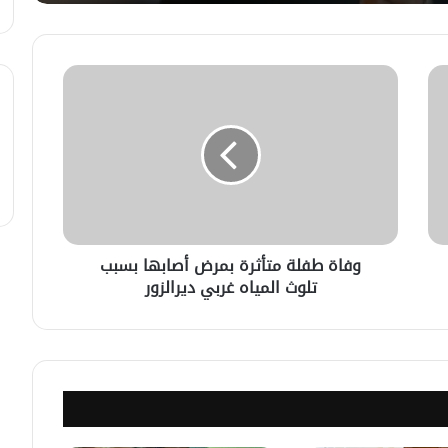
لبحث سبل تعزيز التعليم العالي في
سوريا.. الهيئة الألمانيّة تنظم فعاليّة
أكادميّة في بلجيكا.
في خطوة لاستئناف تقديم الخدمات
القنصليّة .. أمريكا تمنح الاعتماد القنصلي
للسفارة السوريّة في واشنطن.
الإحتلال الإسرائيلي يستهدف منازل
المدنيين في ريف درعا
وفاة طفلة متأثرة بمرض أصابها بسبب
تلوث المياه غربي ديرالزور
الإحتلال الإسرائيلي يتحرك في جبل
الشيخ غربي دمشق ويبني مستشفى
في قلعة جندل
مصدر أمني: التحقيق مستمر في وفاة
شخص أثناء ملاحقته في دمشق