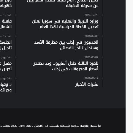
جميل الصالح: أيام قليلة تفصل السوريين
وزير ا
عن معرفة الحقيقة
كهرباء س
2024-12-25
منذ 12 ساعة
وزارة التربية والتعليم في سوريا تعلن
تعديل الخطة الدراسية لهذا العام
الشمال
2018-02-08
منذ 17 ساعة
المدنيون في إدلب بين مطرقة الأسد
الجلسة
وسندان تناحر الفصائل
تاجيل إص
2021-09-04
منذ يوم 
للمرة الثالثة خلال أسابيع.. وتد تخفض
مقتل ع
أسعار المحروقات في إدلب
آخرين 
2018-06-14
منذ يومي
نشرات الأخبار
وحرائق
مؤسسة إعلامية سورية مستقلة تأسست في كفرنبل بالعام 2103، تقدم تغطيات إخبارية وصحفية متنوعة على مدار الساعة، وتقدم مجموعة من الباقات البرامجية الحوارية والاجتماعية والخدمية، عبر موجة الـ FM والبث المباشر، ومنصاتها المختلفة على السوشيال ميديا.