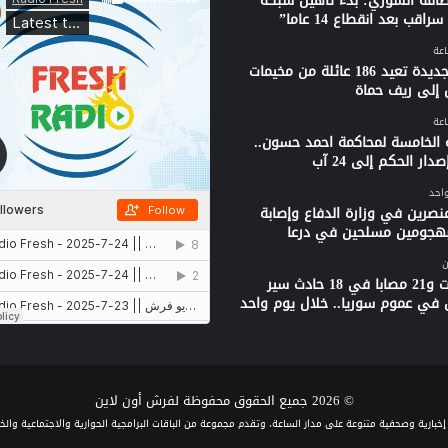
لطاقة السوري: بدء تاهيل شبكة
راقب بعد انقطاع 14 عاما”
قافلة جديدة تعيد 186 عائلة من مخيمات
 إلى ريف حماة
 الخامسة لمحاكمة احمد حسون..
دار الحكم إلى 24 آب
واحد
نصرين في وزارة الدفاع وإصابة
بهجومين مسلحين في درعا
ن
3 وفيات و21 مصابا في 18 حادث سير
 في عموم سوريا.. خلال يوم واحد
© 2026 جميع الحقوق محفوظة لفرش أون لاين