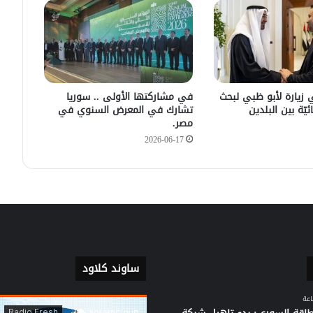
سليمان عبد الباقي مدير أمن السويداء
يكشف سبب انفجار مركبة على طريق
دمشق
في زيارته الأولى .. الرئيس الفرنسي
يصل إلى سوريا.
 زيارة لأبو ظبي لبحث
في مشاركتها الأولى .. سوريا
ئيّة بين البلدين
تشارك في المعرض السنوي في
مصر.
2026-06-17
ساوند كلاود