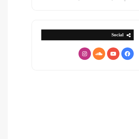
Social
فيسبوك
يوتيوب
ساوند
انستقرام
كلاود