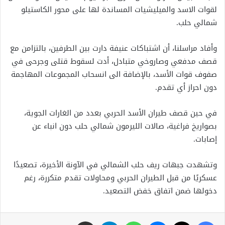
لقوات الاسد والميليشيات المساندة لها على محور الكاستيلو
شمالي حلب.
وأفاد مراسلنا، أن اشتباكات عنيفة دارت بين الطرفين، بالتزامن مع
قصف مدفعي وصاروخي متبادل، أدت لسقوط قتلى وجرحى في
صفوف قوات الأسد، بالإضافة الى انسحاب المجموعات المهاجمة
دون احراز أي تقدم.
في حين قصف طيران الأسد الحربي بعدد من الغارات الجوية،
بصواريخ فراغية، صالات الليرمون شمالي حلب دون انباء عن
إصابات.
وتشهدت جبهات ريف حلب الشمالي في الآونة الأخيرة، تصعيدًا
عسكريًا من قبل الطيران الحربي ومحاولات تقدم متكررة، رغم
دخولها ضمن اتفاق خفض التصعيد.
فيسبوك
X
ماسنجر
واتساب
تيلقرام
مشاركة عبر البريد