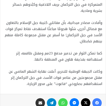
المتمركزة في جبل التركمان بريف اللاذقية وكبَّدوهم خسائر
بشرية ومادية.
وأفادت مصادر ميدانية، بأن مقاتلي كتيبة جبل اﻹسلام بالتعاون
مع فصائل أخرى، شنّوا هجومًا مباغتًا استهدف نقاط تمركز قوات
الأسد في جبل التركمان؛ ما أسفر عن مقتل مجموعة كاملة منهم
بينهم ضابطان.
كما تمكن الثوار من تدمير مدفع 23مم ومقتل طاقمه، إثر
استهدافه بقذيفة هاون في المنطقة ذاتها.
وكانت الجبهة الوطنية للتحرير، أعلنت نهاية الشهر الماضي عن
مقتل مجموعتين من عناصر قوات الأسد، في جبل التركمان إثر
استهدافهم بصاروخي “فاغوت” على محور الزيارة.
فيسبوك
X
ماسنجر
واتساب
تيلقرام
مشاركة عبر البريد