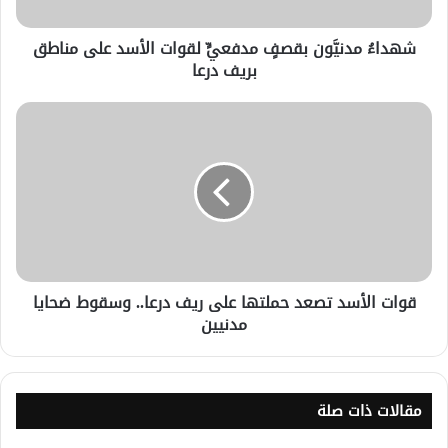
شهداءُ مدنيَّون بقصفٍ مدفعيٍّ لقوات الأسد على مناطق
بريف درعا
قوات الأسد تصعد حملتها على ريف درعا.. وسقوط ضحايا
مدنيين
مقالات ذات صلة