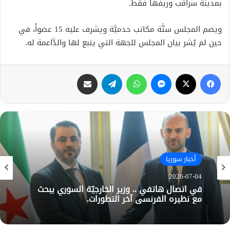
بمدينة سراقب وريفها فقط.
ويضم المجلس ستَّة مكاتب خدميَّة ويشرف عليه 15 عضواً، في
حين لم يُشر بيان المجلس للجهة التي يتبع لها والدَّاعمة له.
فيسبوك
X
ماسنجر
واتساب
تيلقرام
مشاركة عبر البريد
أخبار سوريا
2026-07-04
في اتصال هاتفي .. وزير الخارجيّة السوري يبحث
مع نظيره الفرنسي آخر التطورات.