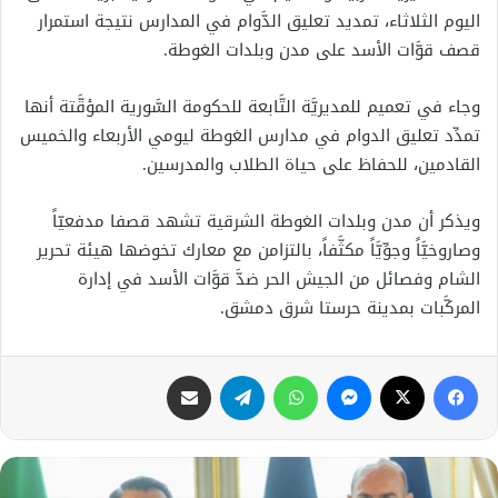
اليوم الثلاثاء، تمديد تعليق الدَّوام في المدارس نتيجة استمرار
قصف قوَّات الأسد على مدن وبلدات الغوطة.
وجاء في تعميم للمديريَّة التَّابعة للحكومة السَّورية المؤقَّتة أنها
تمدِّد تعليق الدوام في مدارس الغوطة ليومي الأربعاء والخميس
القادمين، للحفاظ على حياة الطلاب والمدرسين.
ويذكر أن مدن وبلدات الغوطة الشرقية تشهد قصفا مدفعيّاً
وصاروخيَّاً وجوِّيَّاً مكثَّفاً، بالتزامن مع معارك تخوضها هيئة تحرير
الشام وفصائل من الجيش الحر ضدَّ قوَّات الأسد في إدارة
المركَّبات بمدينة حرستا شرق دمشق.
فيسبوك
X
ماسنجر
واتساب
تيلقرام
مشاركة عبر البريد