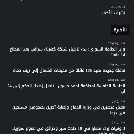
2018-06-14
نشرات الأخبار
الأخيرة
منذ يوم واحد
وزير الطاقة السوري: بدء تاهيل شبكة كهرباء سراقب بعد انقطاع
14 عاما”
منذ يوم واحد
قافلة جديدة تعيد 186 عائلة من مخيمات الشمال إلى ريف حماة
منذ يوم واحد
الجلسة الخامسة لمحاكمة احمد حسون.. تاجيل إصدار الحكم إلى 24
آب
منذ يومين
مقتل عنصرين في وزارة الدفاع وإصابة آخرين بهجومين مسلحين
في درعا
منذ يومين
3 وفيات و21 مصابا في 18 حادث سير وحرائق في عموم سوريا..