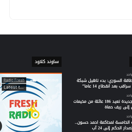
مصطفى العلوش… شهيدٌ لم يبخل
بروحه نصرة لدين الله
ساوند كلاود
واحد
لطاقة السوري: بدء تاهيل شبكة
راقب بعد انقطاع 14 عاما”
واحد
قافلة جديدة تعيد 186 عائلة من مخيمات
 إلى ريف حماة
واحد
 الخامسة لمحاكمة احمد حسون..
دار الحكم إلى 24 آب