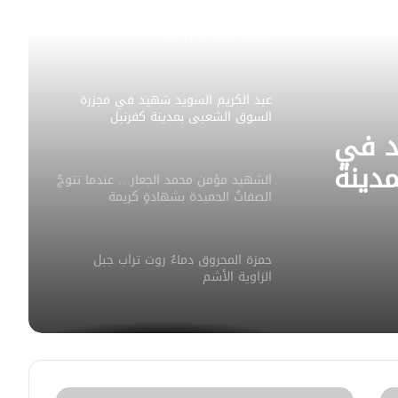
مصطفى العلوش… شهيدٌ لم يبخل
بروحه نصرة لدين الله
عبد الكريم السويد شهيد في مجزرة
السوق الشعبي بمدينة كفرنبل
د في
دينة
الشهيد مؤمن محمد الجعار… عندما تتوجُ
الصفاتُ الحميدة بشهادةٍ كريمة
حمزة المحروق دماءٌ روت تراب جبل
الزاوية الأشم
عبد الحميد الإسماعيل “طاطيش”.. اسم
جمع حبّ الحياة وتضحياتِ الثورة