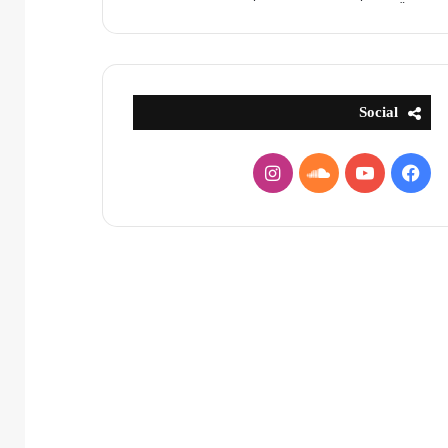
Social
فيسبوك
يوتيوب
ساوند
انستقرام
كلاود