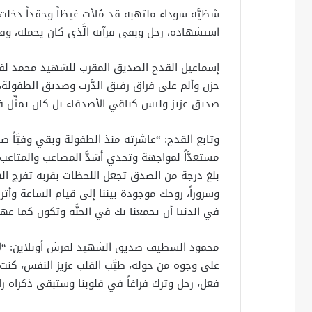
شظيَّة سوداء ملتهبة قد مُلأت غيظاً وحقداً دخلت في
استشهاده، رحل وبقى قرآنه الَّذي كان يحمله، وقد 
إسماعيل القدح الصديق المقرب للشهيد محمد لفرش
حزن وألم على فراق رفيق الدَّرب وصديق الطفولة، 
صديق عزيز وليس كباقي الأصدقاء بل كان يمثِّل فرد
وتابع القدح: “عاشرته منذ الطفولة وبقي وفيَّاً 
مستعدَّاً لمواجهة وتحدي أشدَّ المصاعب والمتاع
بلغ درجة من الصدق تجعل اللحظات بقربه تفرج الهمو
وسروراً، روحك موجودة بيننا إلى قيام الساعة وأثرك
في الدنيا أن يجمعنا بك في الجنَّة وتكون كما عهد
محمود السطيف صديق الشهيد لفرش أونلاين: “لا 
على وجوه من حوله، طيَّب القلب عزيز النفس، كنت أتم
فعل، رحل وترك فراغاً في قلوبنا وستبقى ذكراه را