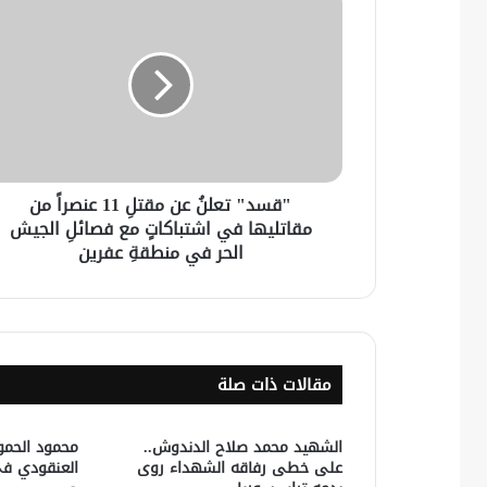
"قسد" تعلنُ عن مقتلِ 11 عنصراً من
مقاتليها في اشتباكاتٍ مع فصائلِ الجيش
الحر في منطقةِ عفرين
مقالات ذات صلة
الشهيد محمد صلاح الدندوش..
محمود الحم
على خطى رفاقه الشهداء روى
العنقودي في