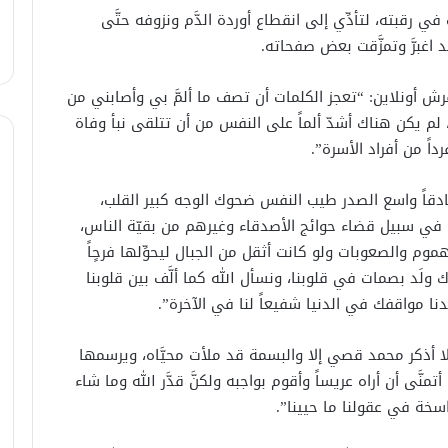
 رقبته، لتأدِّي إلى انقطاع أوردة الدَّم ونزوفه حتَّى
اغبرَّ وتمزَّقت بعض صفحاته.
 أونلاين: “تعجز الكلمات أن تصف ما ألمَّ بي وأصابني من
عبد الكريم السويد شهيد في مجزرة
لم يكن هناك أشدّ ألماً على النفس من أن تتلقى نبأ وفاة
السوق الشعبي بمدينة كفرنبل
اً من أفراد الأسرة”.
الشهيد مؤمن محمد الجعار… عندما تتوجُ
صادقاً واسع الصدر طيب النفس ضحوك الوجه كبير القلب،
الصفاتُ الحميدة بشهادةٍ كريمة
ب في سبيل قضاء حوائج الأصدقاء وغيرهم من بقيّة الناس،
م والصعوبات ولو كانت أثقل من الجبال ليحوِّلها فرحٍاً
 ولَد بصمات في قلوبنا، ونسأل الله كما ألَّف بين قلوبنا
حمزة المحروق دماءٌ روت تراب جبل
نا مواقفك في الدنيا شفيعاً لنا في الآخرة”.
الزاوية الأشم
أذكر محمد قصي إلا والبسمة قد ملأت محيَّاه، ويرسمها
عبد الحميد الإسماعيل “طاطيش”.. اسم
نَّى أن أراه عريساً وأقوم بواجبه ولكنَّ قدَّر الله وما شاء
جمع حبّ الحياة وتضحياتِ الثورة
سخة في عقولنا ما حيينا”.