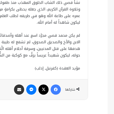
نشأ قصي ذلك الشاب الخلوق المهذب منذ طفولته ع
وتلاوة القرآن الكريم، الذي جعله يحظى بكرامةٍ من
عمره على طاعة الله وهو في طريقه لطلب العلم و
ليكون شاهداً له أمام الله.
لم يكن محمد قصي مجرَّد اسمٍ عند أهله وأصدقائ
الابن والأخ والصديق الصدوق، لم تشفع له طيبة ق
هدفها على قتل المدنيين، وسرقة أحلام أهله الَّ
حوله، ليكون شهيداً عريساً يزفُّ مع كوكبة من الش
مؤيد العقدة (كفرنبل, إدلب)
فيسبوك
X
ماسنجر
مشاركة عبر البريد
شاركها