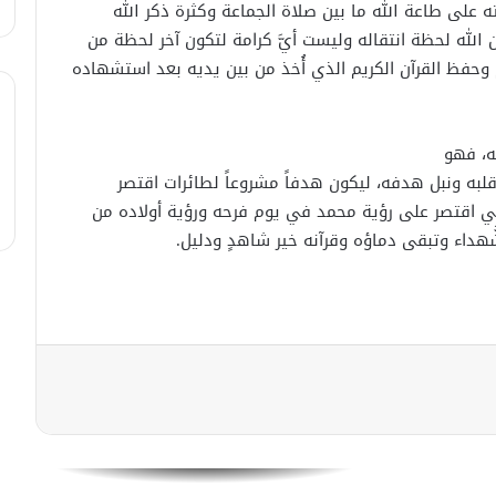
لى طاعة الله ما بين صلاة الجماعة وكثرة ذكر الله
سعيد الموسى…عندما تبذل الروح مقابل
 الله لحظة انتقاله وليست أيَّ كرامة لتكون آخر لحظة من
الواجب الإنساني
حفظ القرآن الكريم الذي أُخذ من بين يديه بعد استشهاده
أنور الضاهر.. حين يكون المسعف هو
الضحيَّة
ه، فهو
لبه ونبل هدفه، ليكون هدفاً مشروعاً لطائرات اقتصر
تي اقتصر على رؤية محمد في يوم فرحه ورؤية أولاده من
مخلص الرحال.. واحدٌ من آلاف السوريين
ُّهداء وتبقى دماؤه وقرآنه خير شاهدٍ ودليل.
الذين قتلت أحلامهم على يد نظام
الإرهاب بدمشق
محمد الموسى.. شهيدٌ قدم روحه للدفاع
عن قلعة الثورة الأخيرة
فارس أتعبته هموم الحياة..فاختاره القدر
ليترجل عن صهوة حصانه شهيداً