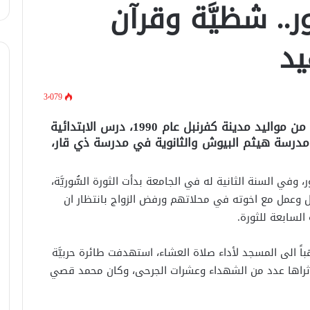
. شظيَّة وقرآن
يد
3٬079
محمد قصي بن محمد العرعور شاب عشريني من مواليد مدينة كفرنبل عام 1990، درس الابتدائية
مدرسة هيثم البيوش والثانوية في مدرسة ذي قار،
وفي السنة الثانية له في الجامعة بدأت الثورة السُّوريَّة،
بل وعمل مع اخوته في محلاتهم ورفض الزواج بانتظار ان
السابعة للثورة.
باً الى المسجد لأداء صلاة العشاء، استهدفت طائرة حربيَّة
ثراها عدد من الشهداء وعشرات الجرحى، وكان محمد قصي