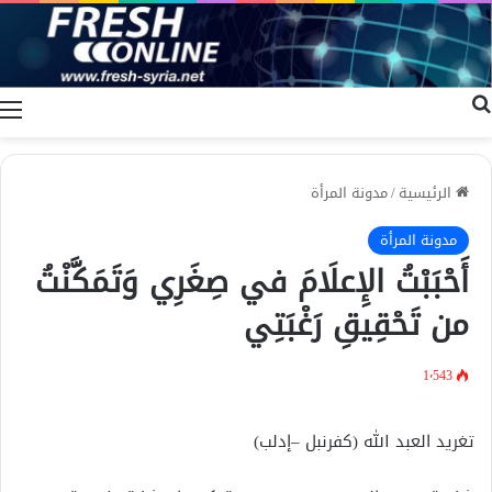
بحث عن
ا
الرئيسية
/
مدونة المرأة
مدونة المرأة
أَحْبَبْتُ الإِعلَامَ في صِغَرِي وَتَمَكَّنْتُ
من تَحْقِيقِ رَغْبَتِي
1٬543
تغريد العبد الله (كفرنبل –إدلب)