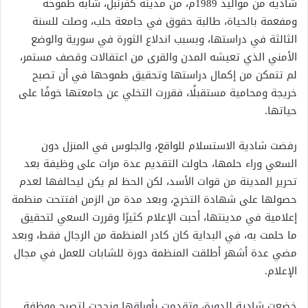
شادية من مواليد 1989م، من مدينة كفرنبل، شابة طموحة
ومفعمة بالحياة، طالبة حقوق في جامعة حلب، وصلت للسنة
الثالثة في دراستها، وبسبب اندلاع الثورة في سورية والوضع
الأمني الذي تعيشه المدن والقرى من اعتقالات وقصف مستمر،
لم تتمكن من إكمال دراستها وتحقيق طموحها في أن تصبح
خريجة ومحامية مستقبلًا، فقررت التخلي عن جامعتها خوفًا على
حياتها.
رفضت شادية الاستسلام للواقع، والجلوس في المنزل دون
السعي وراء حلمها، حاولت التقديم عدة مرات على وظيفة بعد
تحرير المدينة من قوات الأسد، لكن الحظ لم يكن ليحالفها لعدم
حصولها على شهادة التخرج، وبعد مدة من الزمن افتتحت منظمة
إعلامية في مدينتها، أحبت الإعلام كثيرًا وقررت السعي لتحقيق
ما حلمت به، في البداية كان كادر المنظمة من الرجال فقط، وبعد
مضي عدة أشهر أطلقت المنظمة دورة للشابات للعمل في مجال
الإعلام.
خضعت شادية للدورة، وتقدمت بأوراقها ونجحت لتصبح موظفة