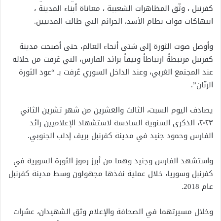
كفرنبل ، وثّق المظاهرات الشعبية ، معاناة أبناء المدينة ،
انتهاكات قوات نظام الأسد، الجرائم التي طالت المدنيين.
وأوصل صوت الثورة إلى شتى أنحاء العالم، حتى أصبحت مدينة
كفرنبل مرتبطةً ارتباطاً وثيقاً برائد الفارس، التي عُرفت من خلاله
عند المجتمع الغربي، وعند الداخل السوري عُرفت بـ “عود الثورة
الرنّان”.
يصادف اليوم السبت، الثالث والعشرين من شهر تشرين الثاني
٢٠٢٣، الذكرى السنوية السادسة لاستشهاد الإعلاميين رائد
الفارس وحمود جنيد في مدينة كفرنبل بريف إدلب الجنوبي.
واستشهد الفارس وجنيد وهما من أبرز رموز الثورة السورية في
كفرنبل وسوريا، خلال عملية نفذها مجهولون وسط مدينة كفرنبل
عام 2018.
وخلال مسيرتهما في الصحافة والإعلام وثق الشهيدان، عشرات