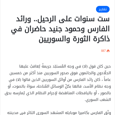
تقارير
ست سنوات على الرحيل.. ورائد
الفارس وحمود جنيد حاضران في
ذاكرة الثورة والسوريين
887
حين كان قول (لا) في وجه المُستبّد جريمةً يُعاقبُ عليها
الجلّادون والجاثمون فوق صدور السوريين منذ أكثر من خمسين
عاماً ، كان رائد الفارس من أوائل السوريين الذين قالوا (لا) في
وجه نظام الأسد، قالها بكلّ الوسائل المُتاحة، سواءً بالصوت، أو
بالصور ، أو باليافطات المناهضة لإجرام النظام الذي يُمارسه بحق
الشعب السوري.
وثّق الفارس بكاميرا موبايله المشهد السوري الثائر في مدينته