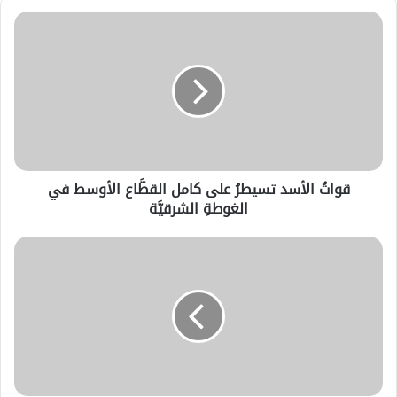
في جنوبيّ الحسكة .. “مياه مُرّة” وعيشٌ أكثر
مرارة.
قواتُ الأسد تسيطرُ على كامل القطَّاع الأوسط في
الغوطةِ الشرقيَّة