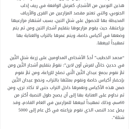
هذين النوعين من الأشجار، كفرنبل الواقعة في ريف إدلب
الجنوبي، والتي تعتبر مقصد المزارعين من القرى والأرياف
المحيطة بها للحصول على شتلِ التين، بسبب اشتهار مزارعيها
بزراعتها، حيث يقوم مزارعوها بتقليم أشجار التين ومن ثم يتم
وضعها في أكياس خاصة، ويتم غمرها بالتراب والعناية بها
تمهيداً لبيعها.
“محمد الخطيب” أحدُ الأشخاص المداومين على زرعة شتلِ التَّين
في حديثٍ خاصٍّ لفرش أون لاين”: نقومُ بتقليمِ أشجار التَّين ومن
ثمَّ نقوم بجمع عيدان التَّين الَّتي تصلح للزراعة، ومن ثمَّ نقوم
بإحضار أكياس خاصة ونقوم بملئها بالتراب، ونضع عيدان التَّين
ضمن هذه الأكياس ونغمرها داخل التراب حتى لا تكاد ترى، ومن
ثم نداوم على العناية بها إلى أن يصبح طول النصبة أكثر من
60سم، وذلك تمهيداً لبيعها للمزارعين في العام القادم، وقد
يصل عدد النصب الذي نقوم بزراعته في كل عام إلى 5000
شتلة”.