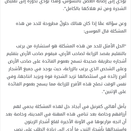
يؤدي إلى إصابة الغصن بالتسوس، وهذا يؤدي بدوره إلى تقليص
الشجرة ومن ثم هلاكها بالكامل”.
وعن سؤاله عمَّا إذا كان هنالك حلولٌ مطروحة للحد من هذه
المشكلة قال الموسى:
“الحل الأمثل للحد من هذه المشكلة هو استشارة من يرغب
بالتقليم بقصد الزراعة لصاحب الأرض، فيقوم صاحب الأرض بتقليم
أشجاره بطريقة صحيحة تسمح بعموم الفائدة على صاحب الأرض
وعلى الشخص الذي يرغب بالزراعة، حيث يوجد في جميع الأشجار
أفرع زائدة في استئصالها تزيد الشجرة قوة ويزيد انتاجها، وفي
نفس الوقت تصلح هذه الأفرع للزراعة مما يسمح بعموم الفائدة
على الإثنين”.
يأمل أهالي كفرنبل في أيجاد حل لهذه المشكلة يحمي لهم
أرزاقهم وخاصة بعد تنامي هذه المهنة في المدينة، وخاصة بعد
أن اتجه مزارعوها في الآونة الأخيرة لقلع أشجار الزيتون
واستبدالها بأشجار التين، ما أدى إلى زيادة الطلب على نصب