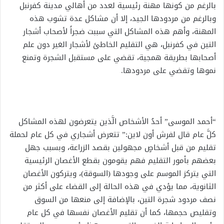
بالرغم من كونها مهنة رئيسية لعدد من أهالي مدينة كفرنبل
وبالرغم من مردودها الجيد، إلا أن مشاكل عدة تشوب هذه
المهنة، وأهم هذه المشاكل التي سببت ضجراً لأصحاب أشجار
التين في كفرنبل، هي التقليم الخاطئ لأشجار الغير دون علم
أصحابها بطريقة همجية، تقضي على مستقبل الشجرة وتمنع
نموها وتقضي على مردودها.
“أحمد الموسى” أحدُ الأشخاص الَّذين يتعرضون لهذه المشاكل
كلَّ عام قال لفرش أون لاين:” تتعرض أشجاري في كل عام لحملة
تقليم من قبل أشخاصٍ مجهولين بقصد الزراعة، وبسبب جهل
بعضهم بأمور التقليم فهم يقومون بقطع الأغصان الرئيسية
التي يتركز الموسم على وجودها (السوقة)، ويتركون الأغصان
الثانوية، مما يؤدي في هذه الحالة إلى القضاء على أكثر من
نصف مردود شجرة التين، بالإضافة إلى منعها من السوق
وتقليص حجمها، كما أن تقليم الأغصان نفسها في كل عام