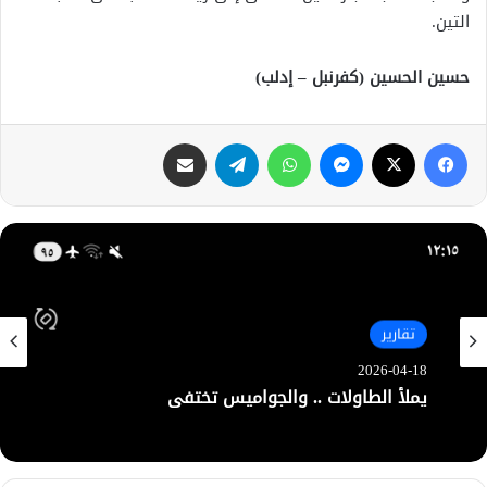
التين.
حسين الحسين (كفرنبل – إدلب)
فيسبوك
X
ماسنجر
واتساب
تيلقرام
مشاركة عبر البريد
تقارير
تقارير
2026-04-18
2026-04-16
يملأ الطاولات .. والجواميس تختفي