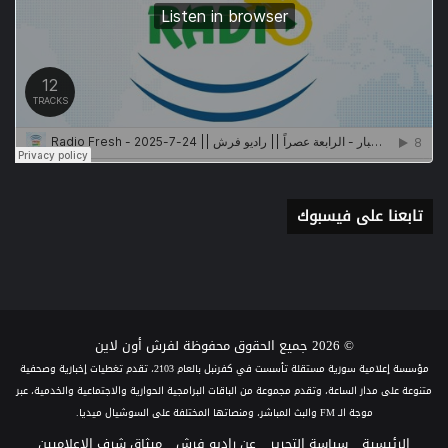
تابعنا على فيسبوك
© 2026 جميع الحقوق محفوظة لفرش أون لاين
مؤسسة إعلامية سورية مستقلة تأسست في كفرنبل بالعام 2103، تقدم تغطيات إخبارية وصحفية
متنوعة على مدار الساعة، وتقدم مجموعة من الباقات البرامجية الحوارية والاجتماعية والخدمية، عبر
موجة الـ FM والبث المباشر، ومنصاتها المختلفة على السوشيال ميديا.
الرئيسية
سياسة التحرير
عن راديو فرش
ميثاق شرف الإعلاميين