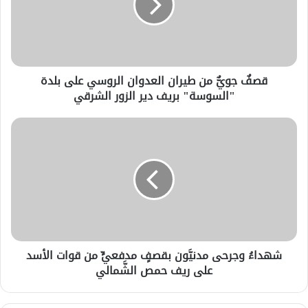
قصفٌ جويٌّ من طيران العدوان الروسي على بلدة
"السوسة" بريف دير الزور الشرقي
شهداءُ وجرحى مدنيَّون بقصفٍ مدفعيٍّ من قوات الأسد
على ريف حمص الشَّمالي