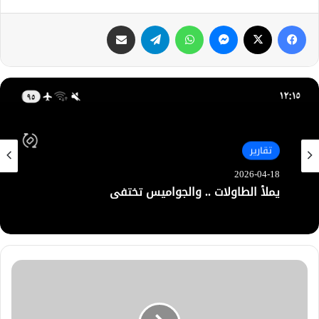
فيسبوك
X
ماسنجر
واتساب
تيلقرام
مشاركة عبر البريد
تقارير
2026-04-18
يملأ الطاولات .. والجواميس تختفي