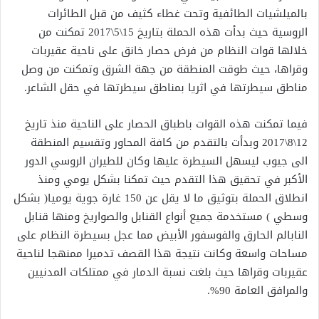
بالميلشيات الطائفية وتحت غطاء كثيف من قبل الطائرات
الروسية حيث بدأت هذه الحملة بتاريخ 15\5\2017 تمكنت من
خلالها قوات النظام من فرض حصار خانق على ناحية عقيربات
وقراها، حيث طوقت المنطقة من جهة الشرق وتمكنت من وصل
مناطق سيطرتها في اثريا بمناطق سيطرتها في حقل الشاعر.
فيما تمكنت هذه القوات باطباق الحصار على الناحية منذ تاريخ
12\8\2017 وبدأت بالتقدم من كافة المحاور وتقسيم المنطقة
الى جيوب ليسهل السيطرة عليها وكان للطيران الروسي الدور
الأكبر في تحقيق هذا التقدم حيث تمكنا بشكل يومي ومنذ
انطلاق الحملة بتوثيق ما لا يقل عن 150 غارة جوية يوميا( بشكل
وسطي ) مستخدمة جميع أنواع القنابل والصواريخ ومنها قنابل
النابالم الحارق والفوسفور الأبيض مما عجل بسيطرة النظام على
مساحات واسعة وكانت نتيجة هذا القصف تدميرا ممنهجا لناحية
عقيربات وقراها حيث بلغت نسبة الدمار في ممتلكات المدنيين
والمرافق العامة 90%.