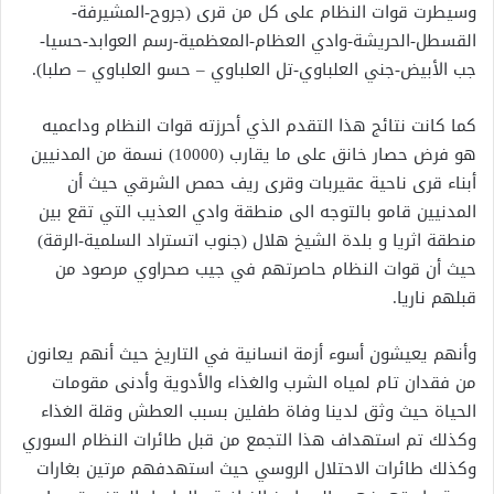
وسيطرت قوات النظام على كل من قرى (جروح-المشيرفة-
القسطل-الحريشة-وادي العظام-المعظمية-رسم العوابد-حسيا-
جب الأبيض-جني العلباوي-تل العلباوي – حسو العلباوي – صلبا).
كما كانت نتائج هذا التقدم الذي أحرزته قوات النظام وداعميه
هو فرض حصار خانق على ما يقارب (10000) نسمة من المدنيين
أبناء قرى ناحية عقيربات وقرى ريف حمص الشرقي حيث أن
المدنيين قامو بالتوجه الى منطقة وادي العذيب التي تقع بين
منطقة اثريا و بلدة الشيخ هلال (جنوب اتستراد السلمية-الرقة)
حيث أن قوات النظام حاصرتهم في جيب صحراوي مرصود من
قبلهم ناريا.
وأنهم يعيشون أسوء أزمة انسانية في التاريخ حيث أنهم يعانون
من فقدان تام لمياه الشرب والغذاء والأدوية وأدنى مقومات
الحياة حيث وثق لدينا وفاة طفلين بسبب العطش وقلة الغذاء
وكذلك تم استهداف هذا التجمع من قبل طائرات النظام السوري
وكذلك طائرات الاحتلال الروسي حيث استهدفهم مرتين بغارات