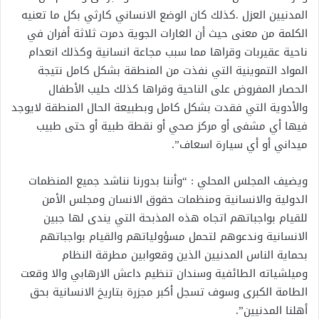
المدنيين العزل .كذلك كان الوضع الانساني كارثي بكل ما تعنيه
الكلمة من معنى حيث أن الغارات الجوية دمرت ثلاثة أفران في
ناحية عقيربات وقراها مما سبب مجاعة انسانية وكذلك انعدام
المواد التموينية التي نفذت من المنطقة بشكل كامل نتيجة
الحصار المفروض على الناحية وقراها كذلك حليب الأطفال
والأدوية التي فقدت بشكل كامل وبطبيعة الحال المنطقة لايوجد
فيها أي مشفى أو مركز صحي أو نقطة طبية أو حتى طبيب
ميداني أو أي سيارة اسعاف”.
ويضيف المجلس المحلي : “وأننا بدورنا نناشد جميع المنظمات
الدولية والانسانية ومنظمات حقوق الانسان ومجلس الأمن
للقيام بواجباتهم اتجاه هذه المذبحة التي يندى لها جبين
الانسانية وندعوهم لتحمل مسؤولياتهم والقيام بواجباتهم
بحماية الناس المدنيين الذين وقعوابين مطرقة النظام
وميلشياته الطائفية وسندان تنظيم داعش الارهابي والا وقعت
الطامة الكبرى وسوف تسجل أكبر مجزرة بتاريخ الانسانية بحق
أهلنا المدنيين”.