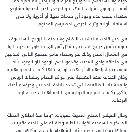
جوية واستهدفهم بالصواريخ الفراغية والبراميل المتفجرة مما
أسفر عن وقوع عشرات الشهداء والجرحي الذين أصبحوا مشاريع
شهداء بسبب عدم وجود أي خدمات طبية أو أدوية ولا حتى
اسعافات أولية وترك الجرحى لمصيرهم المحتوم.
في حين قامت ميليشيات النظام وشبيحته بالترويج بأنها سوف
تقوم بتأمين خروج المدنيين بشكل آمن الى مناطق سيطرة الثوار
في الشمال المحرر وذلك عبر وسطاء قامو بتجميع الناس المدنيين
في منطقة وادي العذيب وقدموا لهم الوعود تلو الوعود بأنه
سوف يتم اخراجهم الا أن هذه الوعود كلها كانت كاذبة ووهمية
وكان الهدف منها التغطية على جرائم النظام وحلفائه الروس
والميلشيات الطائفية التي تهدد بابادة المدنيين وحرقهم أحياء
ولكي يكسب الشرعية الدولية في ابادة أهلنا بحجة محاربة
الارهاب.
وقال المجلس المحلي لمدينة عقيربات: “بأننا منذ انطلاق الحملة
العسكرية الهمجية لقوات النظام وحلفائه على ناحية عقيربات
وقراها تمكنا من احصاء مئات الشهداء والجرحى وكلهم من