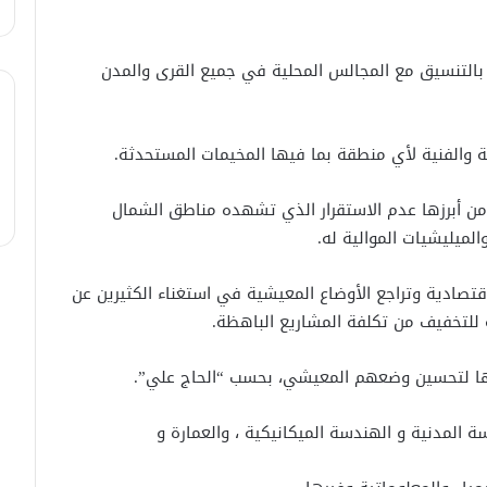
التنسيق مع المجالس المحلية في جميع القرى والمدن
والفنية لأي منطقة بما فيها المخيمات المستحدثة.
يملأ الطاولات .. والجواميس تختفي
ومن أبرزها عدم الاستقرار الذي تشهده مناطق الشمال
ميليشيات الموالية له.
في جنوبيّ الحسكة .. “مياه مُرّة” وعيشٌ
أكثر مرارة.
صادية وتراجع الأوضاع المعيشية في استغناء الكثيرين عن
ة للتخفيف من تكلفة المشاريع الباهظة.
مُخيمات الشّمال .. مَشقة مُضاعفة تدفعُ
ها لتحسين وضعهم المعيشي، بحسب “الحاج علي”.
طلاباً إلى تركِ التعليم.
ة المدنية و الهندسة الميكانيكية ، والعمارة و
كيفَ تبحثُ سوريا عن غذائِها خارجَ التُربة !