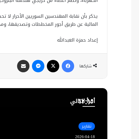
الكهرباء، وتضم أعضاء من خريجي هندسة البتروكيم
يذكر بأن نقابة المهندسين السوريين الأحرار لا
المالية عن طريق أجور المخططات وتصديقها، ومخاب
إعداد حمزة العبدالله
فيسبوك
X
ماسنجر
مشاركة عبر البريد
شاركها
أقرأ التالي
تقارير
2026-04-18