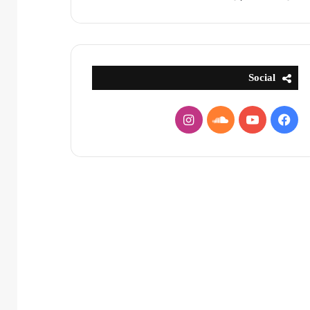
Social
فيسبوك
يوتيوب
ساوند
انستقرام
كلاود