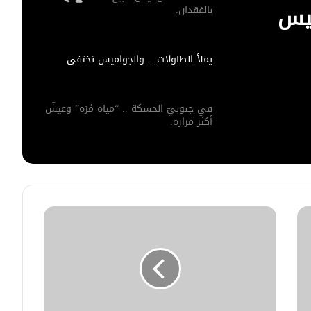
ميس
بالفقدان.
يملأ الطاولات .. والجواميس تختفي
في جنوبيّ الحسكة .. “مياه مُرّة” وعيشٌ
أكثر مرارة.
مُخيمات الشّمال .. مَشقة مُضاعفة تدفعُ
طلاباً إلى تركِ التعليم.
كيفَ تبحثُ سوريا عن غذائِها خارجَ التُربة !
سُوريّات بينَ الطّموح وحدود الحركة.