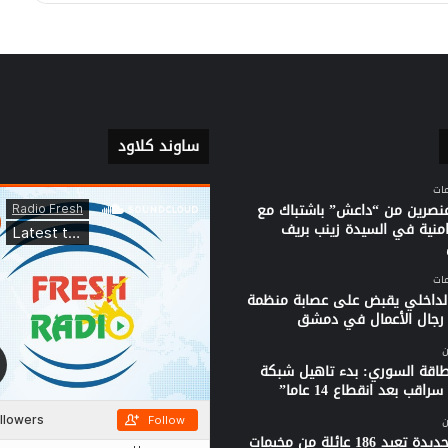
ساوند كلاود
نصرين من “داعش” باشتباك مع
امنية في السيدة زينب بريف
الداخلي يقبض على عصابة منظمة
جال الأعمال في دمشق
ن
لطاقة السوري: بدء تاهيل شبكة
راقب بعد انقطاع 14 عاما”
ن
قافلة جديدة تعيد 186 عائلة من مخيمات