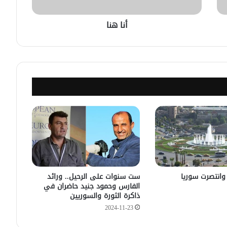
أحلام مُعلّقة على كرسي الأسنان.
أنا هنا
في مخيمات إدلب .. حين يصبح المطر
أقسى من الإعاقة.
ورشة صناعة الجينز السوري .. مهنة
تخسر عمّالها وسوقها
ما تبقى من اللُغة الفرنسيّة في سوريا.
انتصرت سوريا
ست سنوات على الرحيل.. ورائد
حماة .. المحل ليس للبيع لكنّه مُهدد
الفارس وحمود جنيد حاضران في
بالفقدان.
ذاكرة الثورة والسوريين
2024-11-23