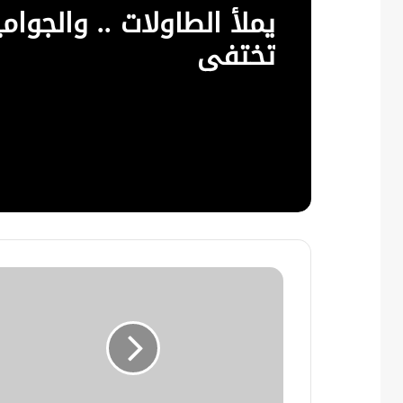
يملأ الطاولات .. والجوا
تختفي