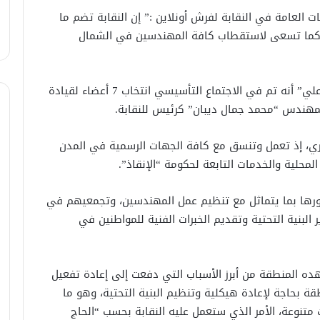
العامة في النقابة لفرش أونلاين :” إن النقابة تضم ما
صاصات كما تسعى لاستقطاب كافة المهندسين في الشمال
وعن خطوات ومراحل تأسيس النقابة، يوضح “حاج علي” أنه تم في الاجتماع التأسيسي انتخاب 7 أعضاء لقيادة
مهندس “محمد جمال ديبان” كرئيس للنقابة.
لسوري، إذ تعمل وتنسق مع كافة الجهات الرسمية في المدن
المحلية والخدمات التابعة لحكومة “الإنقاذ”.
دورها بما يتماثل مع تنظيم عمل المهندسين، وتجمعيهم في
لبنية التحتية وتقديم الخبرات الفنية للمواطنين في
هده المنطقة من أبرز الأسباب التي دفعت إلى إعادة تفعيل
قة بحاجة لإعادة هيكلية وتنظيم البنية التحتية، وهو ما
نوعة، الأمر الذي ستعمل عليه النقابة بحسب “الحاج